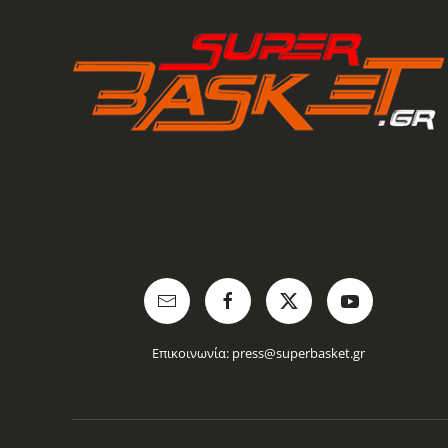
Επικοινωνία:
press@superbasket.gr