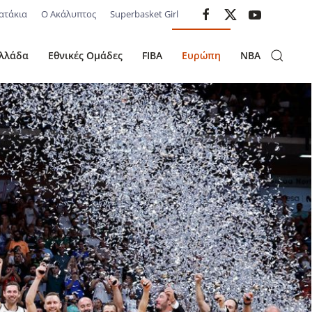
ατάκια
Ο Ακάλυπτος
Superbasket Girl
λλάδα
Εθνικές Ομάδες
FIBA
Ευρώπη
NBA