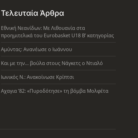
Τελευταία Άρθρα
Εθνική Νεανίδων: Με Λιθουανία στα
προημιτελικά του Eurobasket U18 Β’ κατηγορίας
Αμύντας: Ανανέωσε ο Ιωάννου
Και με την… βούλα στους Νάγκετς ο Ντιαλό
Ιωνικός Ν.: Ανακοίνωσε Κρίπτσι
Αχαγια ’82: «Πυροδότησε» τη βόμβα Μολφέτα