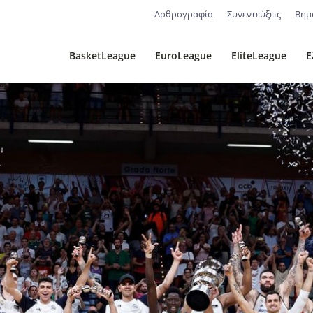
Αρθρογραφία
Συνεντεύξεις
Βημ
BasketLeague
EuroLeague
EliteLeague
Ε