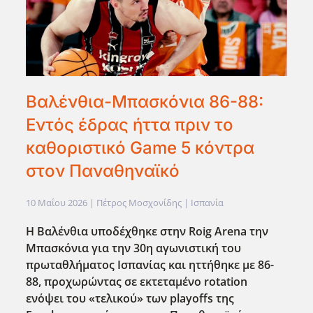
Βαλένθια-Μπασκόνια 86-88:
Εντός έδρας ήττα πριν το
καθοριστικό Game 5 κόντρα
στον Παναθηναϊκό
10 Μαΐου 2026
| Πέτρος Μοσχονίδης |
Ισπανία
Η Βαλένθια υποδέχθηκε στην Roig Arena την
Μπασκόνια για την 30η αγωνιστική του
πρωταθλήματος Ισπανίας και ηττήθηκε με 86-
88, προχωρώντας σε εκτεταμένο rotation
εν΄οψει του «τελικού» των playoffs της