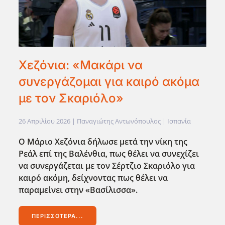
Χεζόνια: «Μακάρι να
συνεργάζομαι για καιρό ακόμα
με τον Σκαριόλο»
26 Απριλίου 2026
| Παναγιώτης Αντωνόπουλος |
Ισπανία
Ο Μάριο Χεζόνια δήλωσε μετά την νίκη της
Ρεάλ επί της Βαλένθια, πως θέλει να συνεχίζει
να συνεργάζεται με τον Σέρτζιο Σκαριόλο για
καιρό ακόμη, δείχνοντας πως θέλει να
παραμείνει στην «Βασίλισσα».
ΠΕΡΙΣΣΌΤΕΡΑ...