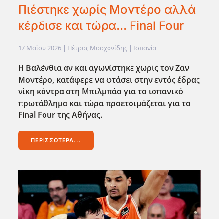
Πιέστηκε χωρίς Μοντέρο αλλά
κέρδισε και τώρα... Final Four
17 Μαΐου 2026
| Πέτρος Μοσχονίδης |
Ισπανία
Η Βαλένθια αν και αγωνίστηκε χωρίς τον Ζαν
Μοντέρο, κατάφερε να φτάσει στην εντός έδρας
νίκη κόντρα στη Μπιλμπάο για το ισπανικό
πρωτάθλημα και τώρα προετοιμάζεται για το
Final Four της Αθήνας.
ΠΕΡΙΣΣΌΤΕΡΑ...