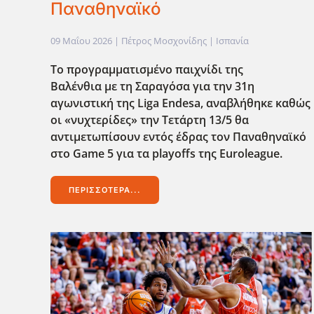
Παναθηναϊκό
09 Μαΐου 2026
| Πέτρος Μοσχονίδης |
Ισπανία
Το προγραμματισμένο παιχνίδι της
Βαλένθια με τη Σαραγόσα για την 31η
αγωνιστική της Liga Endesa, αναβλήθηκε καθώς
οι «νυχτερίδες» την Τετάρτη 13/5 θα
αντιμετωπίσουν εντός έδρας τον Παναθηναϊκό
στο Game 5 για τα playoffs της Euroleague.
ΠΕΡΙΣΣΌΤΕΡΑ...