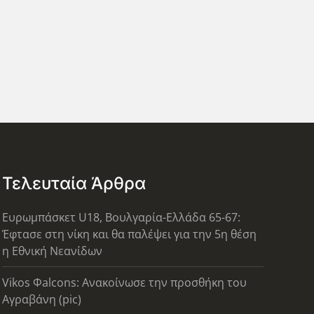
Τελευταία Άρθρα
Ευρωμπάσκετ U18, Βουλγαρία-Ελλάδα 65-67:
Έφτασε στη νίκη και θα παλέψει για την 5η θέση
η Εθνική Νεανίδων
Vikos Φalcons: Ανακοίνωσε την προσθήκη του
Αγραβάνη (pic)