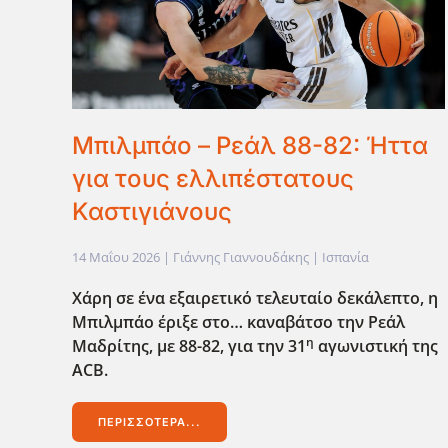
Μπιλμπάο – Ρεάλ 88-82: Ήττα
για τους ελλιπέστατους
Καστιγιάνους
14 Μαΐου 2026
| Γιάννης Γιαννουδάκης |
Ισπανία
Χάρη σε ένα εξαιρετικό τελευταίο δεκάλεπτο, η
Μπιλμπάο έριξε στο… καναβάτσο την Ρεάλ
η
Μαδρίτης, με 88-82, για την 31
αγωνιστική της
ACB
.
ΠΕΡΙΣΣΌΤΕΡΑ...