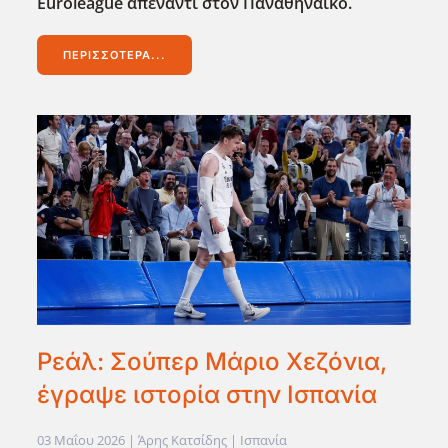
Euroleague απέναντι στον Παναθηναϊκό.
ΠΕΡΙΣΣΌΤΕΡΑ...
Ρεάλ: Σούπερ Μάριο Χεζόνια,
έγραψε ιστορία στην Ισπανία
03 Μαΐου 2026
| Άρης Κατσίδης |
Ισπανία