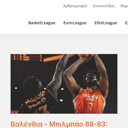
Αρθρογραφία
Συνεντεύξεις
Βημ
BasketLeague
EuroLeague
EliteLeague
Ε
Βαλένθια - Μπιλμπάο 88-83: