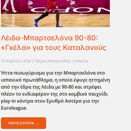
Λέιδα-Μπαρτσελόνα 90-80:
«Γκέλα» για τους Καταλανούς
19 Απριλίου 2026
| Πέτρος Μοσχονίδης |
Ισπανία
Ήττα-πισωγύρισμα για την Μπαρτσελόνα στο
ισπανικό πρωτάθλημα, η οποία έφυγε ηττημένη
από την έδρα της Λέιδα με 90-80 και στρέφει
πλέον το ενδιαφέρον της στο κομβικό παιχνίδι
play-in κόντρα στον Ερυθρό Αστέρα για την
Euroleague.
ΠΕΡΙΣΣΌΤΕΡΑ...