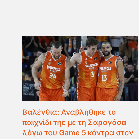
Βαλένθια: Αναβλήθηκε το
παιχνίδι της με τη Σαραγόσα
λόγω του Game 5 κόντρα στον