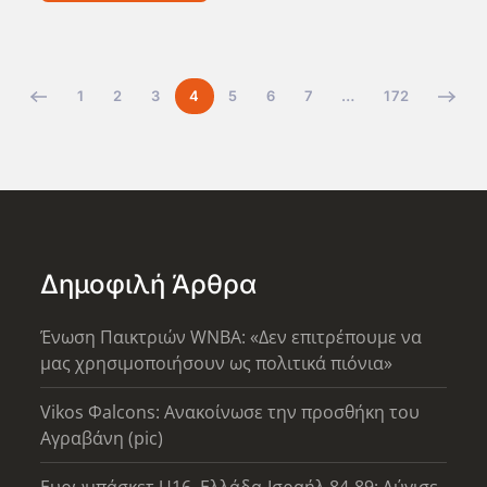
1
2
3
4
5
6
7
…
172
Δημοφιλή Άρθρα
Ένωση Παικτριών WNBA: «Δεν επιτρέπουμε να
μας χρησιμοποιήσουν ως πολιτικά πιόνια»
Vikos Φalcons: Ανακοίνωσε την προσθήκη του
Αγραβάνη (pic)