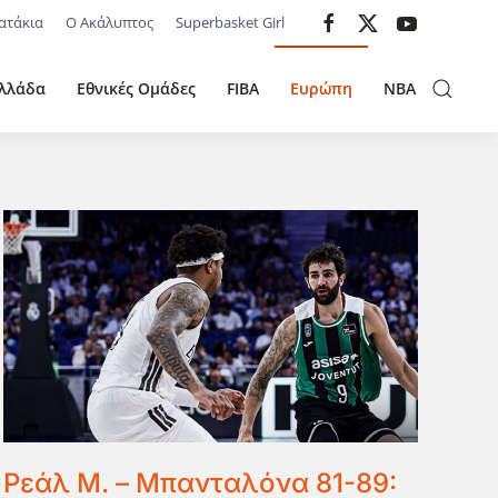
ατάκια
Ο Ακάλυπτος
Superbasket Girl
λλάδα
Εθνικές Ομάδες
FIBA
Ευρώπη
NBA
Ρεάλ Μ. – Μπανταλόνα 81-89: