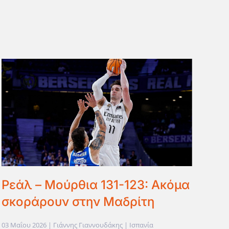
Ρεάλ – Μούρθια 131-123: Ακόμα
σκοράρουν στην Μαδρίτη
03 Μαΐου 2026
| Γιάννης Γιαννουδάκης |
Ισπανία