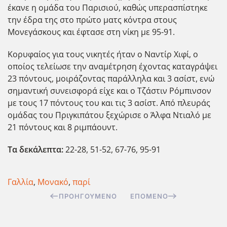
έκανε η ομάδα του Παρισιού, καθώς υπερασπίστηκε
την έδρα της στο πρώτο ματς κόντρα στους
Μονεγάσκους και έφτασε στη νίκη με 95-91.
Κορυφαίος για τους νικητές ήταν ο Ναντίρ Χιφί, ο
οποίος τελείωσε την αναμέτρηση έχοντας καταγράψει
23 πόντους, μοιράζοντας παράλληλα και 3 ασίστ, ενώ
σημαντική συνεισφορά είχε και ο Τζάστιν Ρόμπινσον
με τους 17 πόντους του και τις 3 ασίστ. Από πλευράς
ομάδας του Πριγκιπάτου ξεχώρισε ο Άλφα Ντιαλό με
21 π΄οντους και 8 ριμπάουντ.
Τα δεκάλεπτα:
22-28, 51-52, 67-76, 95-91
Γαλλία
,
Μονακό
,
παρί
ΠΡΟΗΓΟΎΜΕΝΟ
ΕΠΌΜΕΝΟ