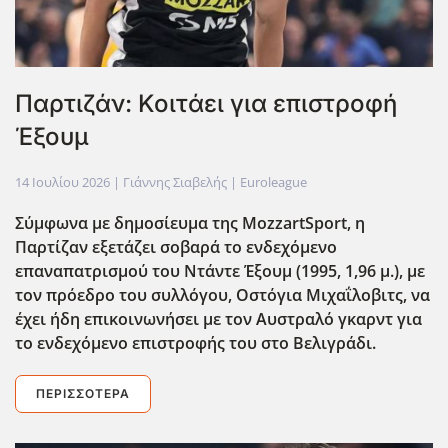
Παρτιζάν: Κοιτάει για επιστροφή
Έξουμ
14 Ιουλίου 2026
| Γιάννης Σιαβελής |
Euroleague
Σύμφωνα με δημοσίευμα της MozzartSport, η
Παρτίζαν εξετάζει σοβαρά το ενδεχόμενο
επαναπατρισμού του Ντάντε Έξουμ (1995, 1,96 μ.), με
τον πρόεδρο του συλλόγου, Οστόγια Μιχαΐλοβιτς, να
έχει ήδη επικοινωνήσει με τον Αυστραλό γκαρντ για
το ενδεχόμενο επιστροφής του στο Βελιγράδι.
ΠΕΡΙΣΣΌΤΕΡΑ