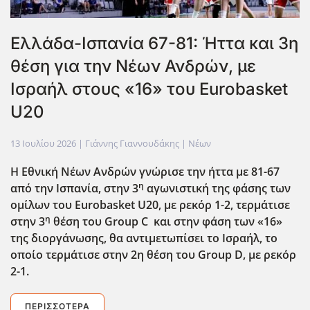
Ελλάδα-Ισπανία 67-81: Ήττα και 3η
θέση για την Νέων Ανδρών, με
Ισραήλ στους «16» του Eurobasket
U20
13 Ιουλίου 2026
| Γιάννης Γιαννουδάκης |
Νέων
Η Εθνική Νέων Ανδρών γνώρισε την ήττα με 81-67
η
από την Ισπανία, στην 3
αγωνιστική της φάσης των
ομίλων του Eurobasket
U
20, με ρεκόρ 1-2, τερμάτισε
η
στην 3
θέση του Group C και στην φάση των «16»
της διοργάνωσης, θα αντιμετωπίσει το Ισραήλ, το
οποίο τερμάτισε στην 2η θέση του Group D, με ρεκόρ
2-1.
ΠΕΡΙΣΣΌΤΕΡΑ