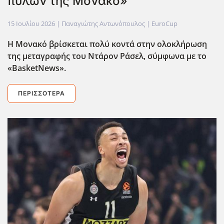
πυλών της Μονακό»
15 Ιουλίου 2026
| Παναγιώτης Αντωνόπουλος |
EuroCup
Η Μονακό βρίσκεται πολύ κοντά στην ολοκλήρωση
της μεταγραφής του Ντάρον Ράσελ, σύμφωνα με το
«BasketNews».
ΠΕΡΙΣΣΌΤΕΡΑ