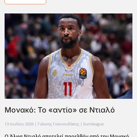
Μονακό: Το «αντίο» σε Ντιαλό
13 Ιουλίου 2026
| Γιάννης Γιαννουδάκης |
Euroleague
Ο Άλφα Ντιαλό αποτελεί παρελθόν από την Μονακό,