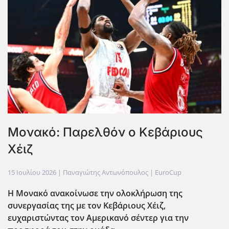
Μονακό: Παρελθόν ο Κεβάριους
Χέιζ
15 Ιουλίου 2026
| Παναγιώτης Αντωνόπουλος |
EuroCup
Η Μονακό ανακοίνωσε την ολοκλήρωση της
συνεργασίας της με τον Κεβάριους Χέιζ,
ευχαριστώντας τον Αμερικανό σέντερ για την