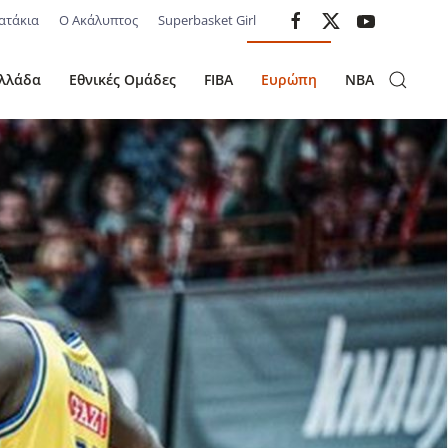
ατάκια
Ο Ακάλυπτος
Superbasket Girl
λλάδα
Εθνικές Ομάδες
FIBA
Ευρώπη
NBA