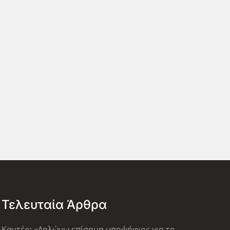
Τελευταία Άρθρα
Καντέρ: «Δηλώνω επίσημα υποψήφιος για το