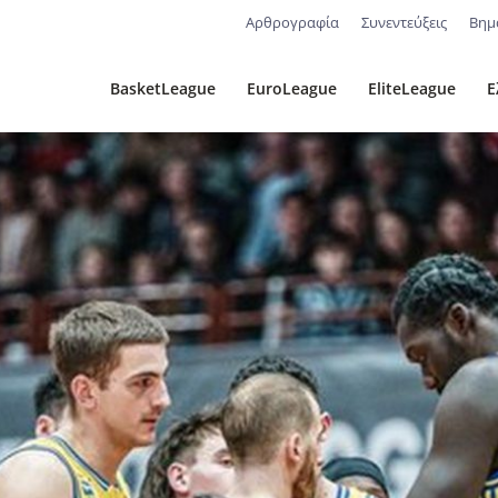
Αρθρογραφία
Συνεντεύξεις
Βημ
BasketLeague
EuroLeague
EliteLeague
Ε