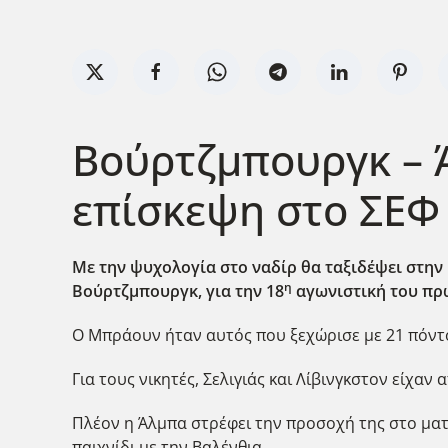
Βούρτζμπουργκ – Ά
επίσκεψη στο ΣΕΦ
Με την ψυχολογία στο ναδίρ θα ταξιδέψει στην 
η
Βούρτζμπουργκ, για την 18
αγωνιστική του πρ
Ο Μπράουν ήταν αυτός που ξεχώρισε με 21 πόντου
Για τους νικητές, Σελιγιάς και Λίβινγκστον είχαν 
Πλέον η Άλμπα στρέφει την προσοχή της στο ματς 
παιχνίδι με την Βαλένθια.