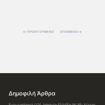
ΠΡΟΗΓΟΎΜΕΝΟ
ΕΠΌΜΕΝΟ
Δημοφιλή Άρθρα
Ευρωμπάσκετ U16, Ισπανία-Ελλάδα 96-86: Λύγισε