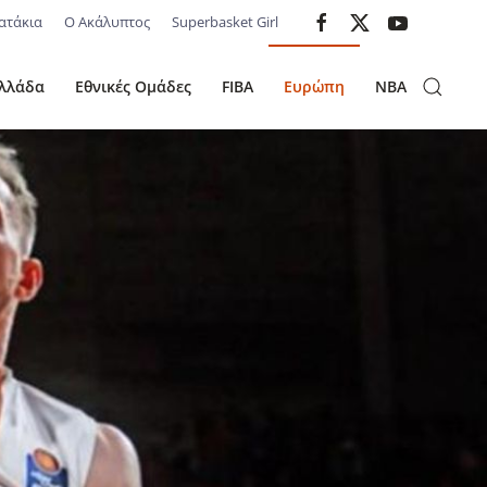
ατάκια
Ο Ακάλυπτος
Superbasket Girl
λλάδα
Εθνικές Ομάδες
FIBA
Ευρώπη
NBA