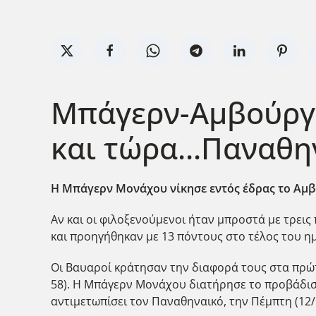
Μπάγερν-Αμβούργο
και τώρα...Παναθη
Η Μπάγερν Μονάχου νίκησε εντός έδρας το Αμβού
Αν και οι φιλοξενούμενοι ήταν μπροστά με τρεις
και προηγήθηκαν με 13 πόντους στο τέλος του ημ
Οι Βαυαροί κράτησαν την διαφορά τους στα πρώτ
58). Η Μπάγερν Μονάχου διατήρησε το προβάδισμ
αντιμετωπίσει τον Παναθηναικό, την Πέμπτη (12/