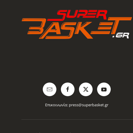
Επικοινωνία:
press@superbasket.gr