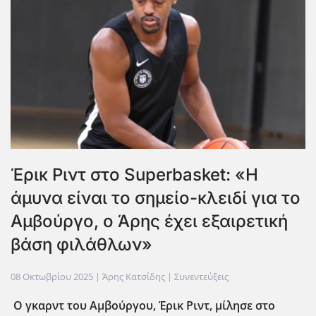
Έρικ Ριντ στο Superbasket: «Η
άμυνα είναι το σημείο-κλειδί για το
Αμβούργο, ο Άρης έχει εξαιρετική
βάση φιλάθλων»
08 Οκτωβρίου 2025
| Άρης Κατσίδης |
Συνεντεύξεις
Ο γκαρντ του Αμβούργου, Έρικ Ριντ, μίλησε στο