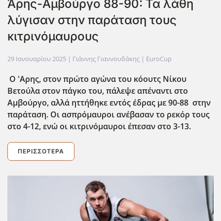
Άρης-Αμβούργο 88-90: Τα λάθη
λύγισαν στην παράταση τους
κιτρινόμαυρους
29 Ιανουαρίου 2025
| Γιάννης Γιαννουδάκης |
EuroCup
Ο 'Αρης, στον πρώτο αγώνα του κόουτς Νίκου
Βετούλα στον πάγκο του, πάλεψε απέναντι στο
Αμβούργο, αλλά ηττήθηκε εντός έδρας με 90-88 στην
παράταση. Οι ασπρόμαυροι ανέβασαν το ρεκόρ τους
στο 4-12, ενώ οι κιτρινόμαυροι έπεσαν στο 3-13.
ΠΕΡΙΣΣΌΤΕΡΑ