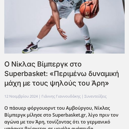
Ο Νίκλας Βίμπεργκ στο
Superbasket: «Περιμένω δυναμική
μάχη με τους ψηλούς του Άρη»
12 Νοεμβρίου 2024
| Γιάννης Γιαννουδάκης |
Συνεντεύξεις
Ο πάουερ φόργουορντ του Αμβούργου, Νίκλας
Βίμπεργκ μίλησε στο Superbasket
.gr
, λίγο πριν τον
αγώνα με τον Άρη, τονίζοντας ότι το γερμανικό
μπάσκετ βρίσκεται σε μεγάλη ανάπτυξη.