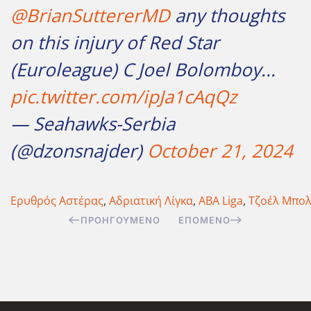
@BrianSuttererMD
any thoughts
on this injury of Red Star
(Euroleague) C Joel Bolomboy...
pic.twitter.com/ipJa1cAqQz
— Seahawks-Serbia
(@dzonsnajder)
October 21, 2024
Ερυθρός Αστέρας
,
Αδριατική Λίγκα
,
ABA Liga
,
Τζοέλ Μπο
ΠΡΟΗΓΟΎΜΕΝΟ
ΕΠΌΜΕΝΟ