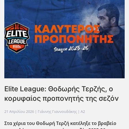
Elite League: Θοδωρής Τερζής, ο
κορυφαίος προπονητής της σεζόν
21 Απριλίου 2026
| Γιάννης Γιαννουδάκης |
A2
Στα χέρια του Θοδωρή Τερζή κατέληξε το βραβείο