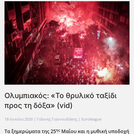
Ολυμπιακός: «Το θρυλικό ταξίδι
προς τη δόξα» (vid)
18 Ιουνίου 2026
| Γιάννης Γιαννουδάκης |
Euroleague
ης
Τα ξημερώματα της 25
Μαΐου και η μυθική υποδοχή