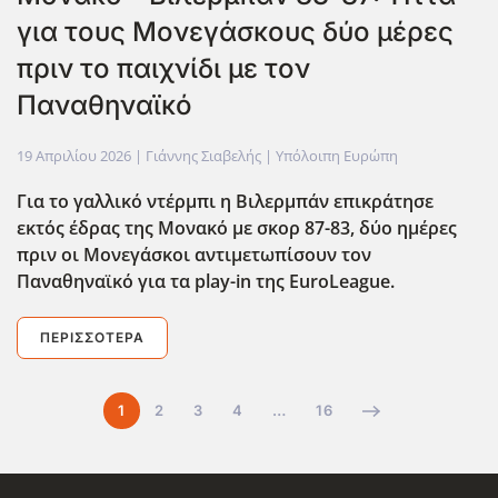
για τους Μονεγάσκους δύο μέρες
πριν το παιχνίδι με τον
Παναθηναϊκό
19 Απριλίου 2026
| Γιάννης Σιαβελής |
Υπόλοιπη Ευρώπη
Για το γαλλικό ντέρμπι η Βιλερμπάν επικράτησε
εκτός έδρας της Μονακό με σκορ 87-83, δύο ημέρες
πριν οι Μονεγάσκοι αντιμετωπίσουν τον
Παναθηναϊκό για τα play-in της EuroLeague.
ΠΕΡΙΣΣΌΤΕΡΑ
1
2
3
4
…
16