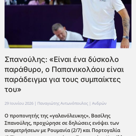
Σπανούλης: «Είναι ένα δύσκολο
παράθυρο, ο Παπανικολάου είναι
παράδειγμα για τους συμπαίκτες
του»
29 Ιουνίου 2026
| Παναγιώτης Αντωνόπουλος |
Ανδρών
O προπονητής της «γαλανόλευκης», Βασίλης
Σπανούλης, προχώρησε σε δηλώσεις ενόψει των
αναμετρήσεων με Ρουμανία (2/7) και Πορτογαλία