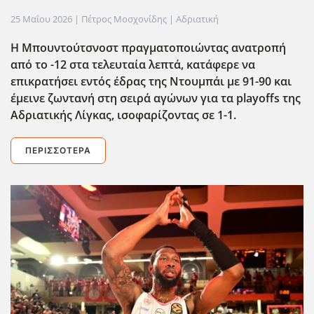
25 Μαΐου 2026
| Πέτρος Μοσχονίδης |
Αδριατική
Η Μπουντούτσνοστ πραγματοποιώντας ανατροπή
από το -12 στα τελευταία λεπτά, κατάφερε να
επικρατήσει εντός έδρας της Ντουμπάι με 91-90 και
έμεινε ζωντανή στη σειρά αγώνων για τα playoffs της
Αδριατικής Λίγκας, ισοφαρίζοντας σε 1-1.
ΠΕΡΙΣΣΌΤΕΡΑ