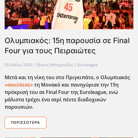
Ολυμπιακός: 15η παρουσία σε Final
Four για τους Πειραιώτες
05 Μαΐου 2026
| Πέτρος Μοσχονίδης |
Euroleague
Μετά και τη νίκη του στο Πριγκιπάτο, ο Ολυμπιακός
«σκούπισε»
τη Μονακό και πανηγύρισε την 15η
πρ΄οκρισή του σε Final Four της Euroleague, ενώ
μάλιστα τρέχει ένα σερί πέντε διαδοχικών
παρουσιών.
ΠΕΡΙΣΣΌΤΕΡΑ