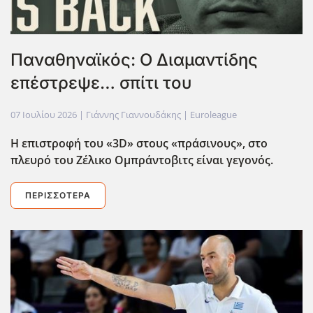
Παναθηναϊκός: Ο Διαμαντίδης
επέστρεψε… σπίτι του
07 Ιουλίου 2026
| Γιάννης Γιαννουδάκης |
Euroleague
Η επιστροφή του «3D
» στους «πράσινους», στο
πλευρό του Ζέλικο Ομπράντοβιτς είναι γεγονός.
ΠΕΡΙΣΣΌΤΕΡΑ