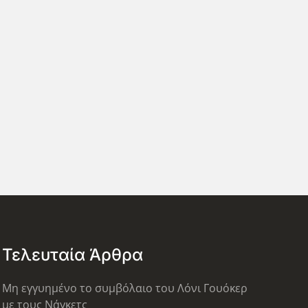
Τελευταία Άρθρα
Μη εγγυημένο το συμβόλαιο του Λόνι Γουόκερ
με τους Νάγκετς