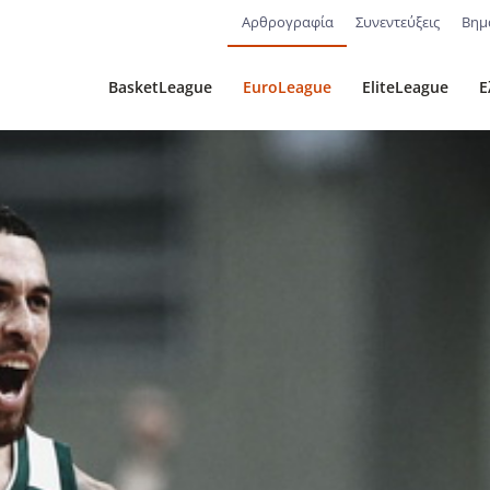
Αρθρογραφία
Συνεντεύξεις
Βημ
BasketLeague
EuroLeague
EliteLeague
Ε