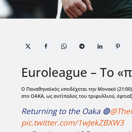
Euroleague – Το «
Ο Παναθηναϊκός υποδέχεται την Μονακό (21:00) κ
στο ΟΑΚΑ, ως αντίπαλος του τριφυλλιού, έφτιαξ
Returning to the Oaka 🟢
@TheN
pic.twitter.com/1wJekZBXW3