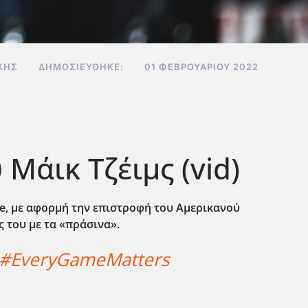
ΚΗΣ
ΔΗΜΟΣΙΕΎΘΗΚΕ:
01 ΦΕΒΡΟΥΑΡΊΟΥ 2022
Μάικ Τζέιμς (vid)
e
, με αφορμή την επιστροφή του Αμερικανού
ς του με τα «πράσινα».
#EveryGameMatters