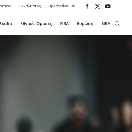
ατάκια
Ο Ακάλυπτος
Superbasket Girl
λλάδα
Εθνικές Ομάδες
FIBA
Ευρώπη
NBA