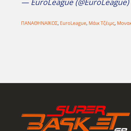
— EuroLeague (@EuroLeague)
ΠΑΝΑΘΗΝΑΪΚΟΣ
,
EuroLeague
,
Μάικ Τζέιμς
,
Μονα