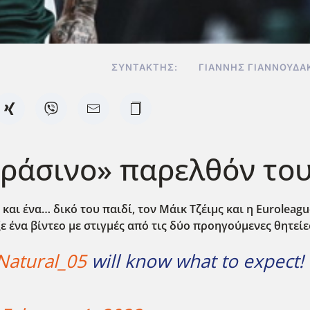
ΣΥΝΤΆΚΤΗΣ:
ΓΙΆΝΝΗΣ ΓΙΑΝΝΟΥΔΆ
πράσινο» παρελθόν του 
αι ένα… δικό του παιδί, τον Μάικ Τζέιμς και η Euroleagu
ε ένα βίντεο με στιγμές από τις δύο προηγούμενες θητείε
atural_05
will know what to expect!