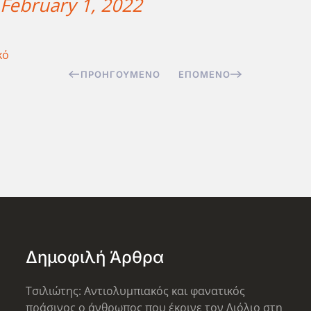
February 1, 2022
κό
ΠΡΟΗΓΟΎΜΕΝΟ
ΕΠΌΜΕΝΟ
Δημοφιλή Άρθρα
Τσιλιώτης: Αντιολυμπιακός και φανατικός
πράσινος ο άνθρωπος που έκρινε τον Λιόλιο στη