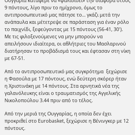
Ουγγαρία κατάφερε να «ψαλιδίσει» την διαφορά στους
9 πόντους, λίγο πριν το ημίχρονο, όμως το
αντιπροσωπευτικό μας πάτησε το... γκάζι μετά την
ανάπαυλα και μέτετρεψε σε παράσταση για έναν ρόλο
το παιχνίδι, ξεφεύγοντας με 15 πόντους (56-41, 30').
Με τις φιλοξενούμενες να μην μπορούν να
απειλήσουν ιδιαίτερα, οι αθλήτριες του Μασλαρινού
διατήρησαν το προβάδισμά τους και έφτασαν στη νίκη
με 67-51.
Από το αντιπροσωπευτικό μας συγκρότημα ξεχώρισε
η Φασούλα με 17 πόντους, ενώ δεύτερη σκόρερ ήταν
η Χριστινάκη με 14 πόντους. Στα αρνητικά νέα της
γαλανόλευκης είναι ο τραυματισμός της Αγγελικής
Νικολοπούλου 3.44 πριν από το τέλος.
Από την μεριά της Ουγγαρίας, η οποία δεν έχει
προκριθεί στο Eurobasket, ξεχώρισε η Βένινγκερ με 12
πόντους.