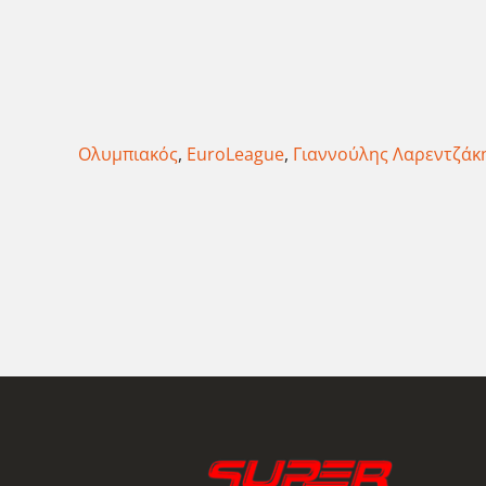
Ολυμπιακός
,
EuroLeague
,
Γιαννούλης Λαρεντζάκ