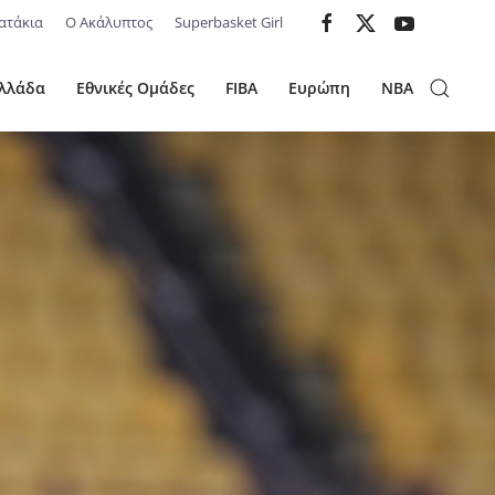
ατάκια
Ο Ακάλυπτος
Superbasket Girl
λλάδα
Εθνικές Ομάδες
FIBA
Ευρώπη
NBA