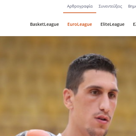
Αρθρογραφία
Συνεντεύξεις
Βημ
BasketLeague
EuroLeague
EliteLeague
Ε