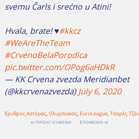
svemu Čarls i srećno u Atini!
Hvala, brate! ♥️
#kkcz
#WeAreTheTeam
#CrvenoBelaPorodica
pic.twitter.com/OPog6aHDkR
— KK Crvena zvezda Meridianbet
(@kkcrvenazvezda)
July 6, 2020
Ερυθρός Αστέρας
,
Ολυμπιακός
,
EuroLeague
,
Τσαρλς Τζέν
ΠΡΟΗΓΟΎΜΕΝΟ
ΕΠΌΜΕΝΟ