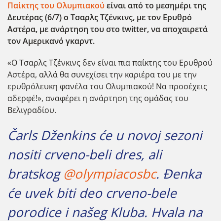
Παίκτης του Ολυμπιακού
είναι από το μεσημέρι της
Δευτέρας (6/7) ο Τσαρλς Τζένκινς, με τον Ερυθρό
Αστέρα, με ανάρτηση του στο twitter,
να αποχαιρετά
τον Αμερικανό γκαρντ.
«Ο Τσαρλς Τζένκινς δεν είναι πια παίκτης του Ερυθρού
Αστέρα, αλλά θα συνεχίσει την καριέρα του με την
ερυθρόλευκη φανέλα του Ολυμπιακού! Να προσέχεις
αδερφέ!», αναφέρει η ανάρτηση της ομάδας του
Βελιγραδίου.
Čarls Dženkins će u novoj sezoni
nositi crveno-beli dres, ali
bratskog
@olympiacosbc
. Đenka
će uvek biti deo crveno-bele
porodice i našeg Kluba. Hvala na