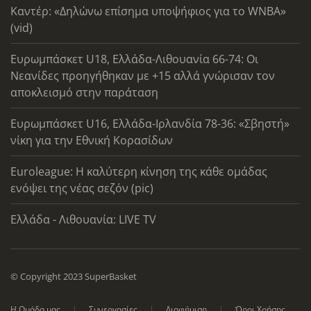
Καντέρ: «Δηλώνω επίσημα υποψήφιος για το WNBA»
(vid)
Ευρωμπάσκετ U18, Ελλάδα-Λιθουανία 66-74: Οι
Νεανίδες προηγήθηκαν με +15 αλλά γνώρισαν τον
αποκλεισμό στην παράταση
Ευρωμπάσκετ U16, Ελλάδα-Ιρλανδία 78-36: «Σβηστή»
νίκη για την Εθνική Κορασίδων
Euroleague: Η καλύτερη κίνηση της κάθε ομάδας
ενόψει της νέας σεζόν (pic)
Ελλάδα - Λιθουανία: LIVE TV
© Copyright 2023 SuperBasket
Η Ομάδα μας
Συνεργασίες
Διαφήμιση
Όροι Χρήσης