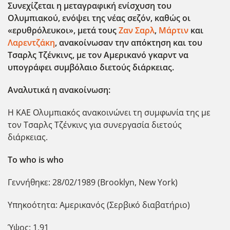
Συνεχίζεται η μεταγραφική ενίσχυση του
Ολυμπιακού, ενόψει της νέας σεζόν, καθώς οι
«ερυθρόλευκοι», μετά τους
Ζαν Σαρλ
,
Μάρτιν
και
Λαρεντζάκη
, ανακοίνωσαν την απόκτηση και του
Τσαρλς Τζένκινς, με τον Αμερικανό γκαρντ να
υπογράφει συμβόλαιο διετούς διάρκειας.
Αναλυτικά η ανακοίνωση:
Η ΚΑΕ Ολυμπιακός ανακοινώνει τη συμφωνία της με
τον Τσαρλς Τζένκινς για συνεργασία διετούς
διάρκειας.
Το who is whο
Γεννήθηκε: 28/02/1989 (Brooklyn, New York)
Υπηκοότητα: Αμερικανός (Σερβικό διαβατήριο)
Ύψος: 1.91