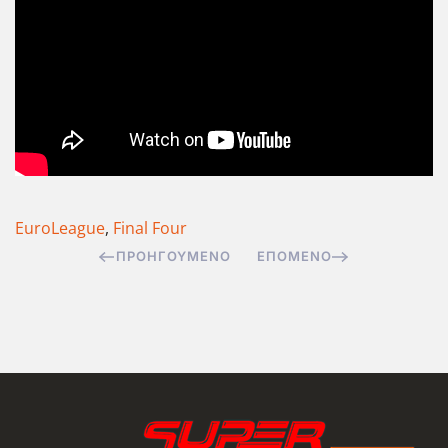
EuroLeague
,
Final Four
ΠΡΟΗΓΟΎΜΕΝΟ
ΕΠΌΜΕΝΟ