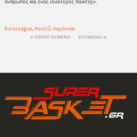
άνθρωπος και ένας ιδιαίτερος παίκτης».
EuroLeague
,
Λουίτζι Λαμόνικα
ΠΡΟΗΓΟΎΜΕΝΟ
ΕΠΌΜΕΝΟ