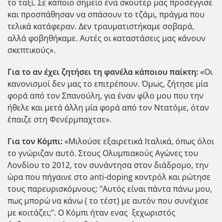
το ταξί. Σε κάποιο σημείο ένα σκούτερ μας προσέγγισε
και προσπάθησαν να σπάσουν το τζάμι, πράγμα που
τελικά κατάφεραν. Δεν τραυματιστήκαμε σοβαρά,
αλλά φοβηθήκαμε. Αυτές οι καταστάσεις μας κάνουν
σκεπτικούς».
Για το αν έχει ζητήσει τη φανέλα κάποιου παίκτη:
«Οι
κανονισμοί δεν μας το επιτρέπουν. Όμως, ζήτησε μία
φορά από τον Σπανούλη, για έναν φίλο μου που την
ήθελε και μετά άλλη μία φορά από τον Ντατόμε, όταν
έπαιζε στη Φενέρμπαχτσε».
Για τον Κόμπι:
«Μιλούσε εξαιρετικά Ιταλικά, όπως όλοι
το γνώριζαν αυτό. Στους Ολυμπιακούς Αγώνες του
Λονδίου το 2012, τον συνάντησα στον διάδρομο, την
ώρα που πήγαινε στο anti-doping κοντρόλ και ρώτησε
τους παρευρισκόμνους: "Αυτός είναι πάντα πάνω μου,
πως μπορώ να κάνω ( το τέστ) με αυτόν που συνέχισε
με κοιτάζει;". Ο Κόμπι ήταν ενας ξεχωριστός