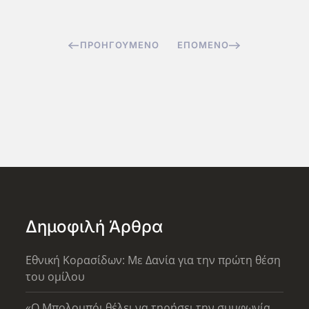
ΠΡΟΗΓΟΎΜΕΝΟ
ΕΠΌΜΕΝΟ
Δημοφιλή Άρθρα
Εθνική Κορασίδων: Με Δανία για την πρώτη θέση
του ομίλου
«Ο Μπολομπόι θέλει να τηρήσει την συμφωνία