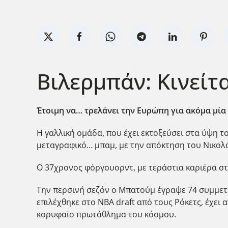
Βιλερμπάν: Κινείτ
Έτοιμη να… τρελάνει την Ευρώπη για ακόμα μία 
Η γαλλική ομάδα, που έχει εκτοξεύσει στα ύψη τ
μεταγραφικό… μπαμ, με την απόκτηση του Νικολ
Ο 37χρονος φόργουορντ, με τεράστια καριέρα στ
Την περσινή σεζόν ο Μπατούμ έγραψε 74 συμμετοχ
επιλέχθηκε στο NBA draft από τους Ρόκετς, έχει 
κορυφαίο πρωτάθλημα του κόσμου.