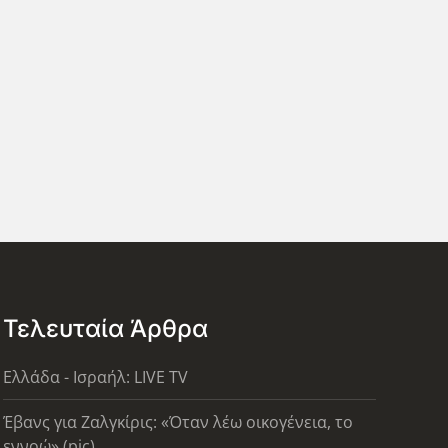
Τελευταία Άρθρα
Ελλάδα - Ισραήλ: LIVE TV
Έβανς για Ζαλγκίρις: «Όταν λέω οικογένεια, το
εννοώ» (pic)