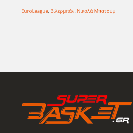
EuroLeague
,
Βιλερμπάν
,
Νικολά Μπατούμ