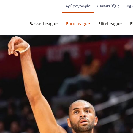
Αρθρογραφία
Συνεντεύξεις
Βημ
BasketLeague
EuroLeague
EliteLeague
Ε