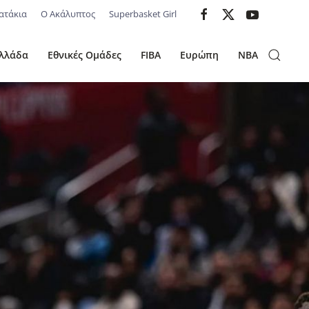
ατάκια
Ο Ακάλυπτος
Superbasket Girl
λλάδα
Εθνικές Ομάδες
FIBA
Ευρώπη
NBA