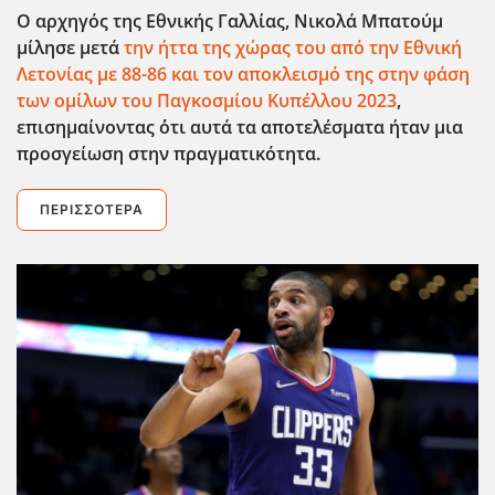
Ο αρχηγός της Εθνικής Γαλλίας, Νικολά Μπατούμ
μίλησε μετά
την ήττα της χώρας του από την Εθνική
Λετονίας με 88-86 και τον αποκλεισμό της στην φάση
των ομίλων του Παγκοσμίου Κυπέλλου 2023
,
επισημαίνοντας ΄΄οτι αυτά τα αποτελέσματα ήταν μια
προσγείωση στην πραγματικότητα.
ΠΕΡΙΣΣΌΤΕΡΑ