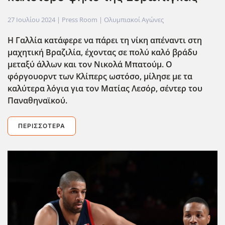
27 Ιουλίου 2024
| Press Room |
Ολυμπιακοί Αγώνες
Η Γαλλία κατάφερε να πάρει τη νίκη απέναντι στη
μαχητική Βραζιλία, έχοντας σε πολύ καλό βράδυ
μεταξύ άλλων και τον Νικολά Μπατούμ. Ο
φόργουορντ των Κλίπερς ωστόσο, μίλησε με τα
καλύτερα λόγια για τον Ματίας Λεσόρ, σέντερ του
Παναθηναϊκού.
ΠΕΡΙΣΣΌΤΕΡΑ