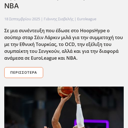
ΝΒΑ
18 Σεπτεμβρίου 2025
| Γιάννης Σιαβελής |
Euroleague
Σε μια συνέντευξη που έδωσε στο ΗοοpsHype ο
σούπερ σταρ Σέιν Λάρκιν μιλά για την συμμετοχή του
με την Εθνική Τουρκίας, το OCD, την εξέλιξη του
συμπαίκτη του Σενγκούν, αλλά και για την διαφορά
ανάμεσα σε EuroLeague και NBA.
ΠΕΡΙΣΣΌΤΕΡΑ