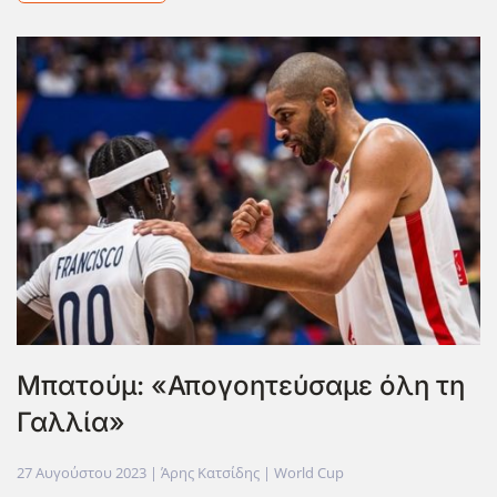
Μπατούμ: «Απογοητεύσαμε όλη τη
Γαλλία»
27 Αυγούστου 2023
| Άρης Κατσίδης |
World Cup