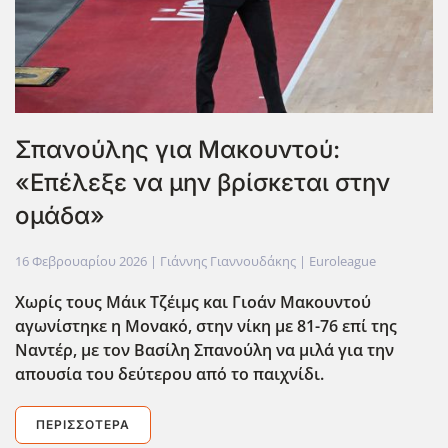
Σπανούλης για Μακουντού:
«Επέλεξε να μην βρίσκεται στην
ομάδα»
16 Φεβρουαρίου 2026
| Γιάννης Γιαννουδάκης |
Euroleague
Χωρίς τους Μάικ Τζέιμς και Γιοάν Μακουντού
αγωνίστηκε η Μονακό, στην νίκη με 81-76 επί της
Ναντέρ, με τον Βασίλη Σπανούλη να μιλά για την
απουσία του δεύτερου από το παιχνίδι.
ΠΕΡΙΣΣΌΤΕΡΑ