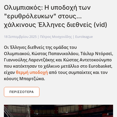
Ολυμπιακός: Η υποδοχή των
"ερυθρόλευκων" στους...
χάλκινους Έλληνες διεθνείς (vid)
18 Σεπτεμβρίου 2025
| Πέτρος Μοσχονίδης |
Euroleague
Οι Έλληνες διεθνείς της ομάδας του
Ολυμπιακο΄υ, Κώστας Παπανικολάου, Τάιλερ Ντόρσεϊ,
Γιαννούλης Λαρεντζάκης και Κώστας Αντετοκούνμπο
που κατέκτησαν το χάλκινο μετάλλιο στο Eurobasket,
είχαν
θερμή υποδοχή
από τους συμπαίκτες και τον
κόουτς Μπαρτζώκα.
ΠΕΡΙΣΣΌΤΕΡΑ