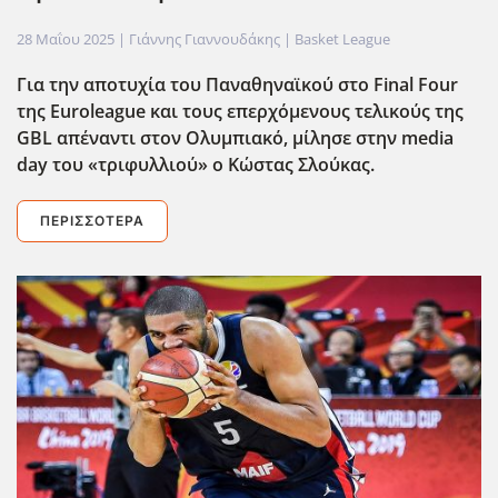
28 Μαΐου 2025
| Γιάννης Γιαννουδάκης |
Basket League
Για την αποτυχία του Παναθηναϊκού στο Final
Four
της Euroleague
και τους επερχόμενους τελικούς της
GBL
απέναντι στον Ολυμπιακό, μίλησε στην media
day
του «τριφυλλιού» ο Κώστας Σλούκας.
ΠΕΡΙΣΣΌΤΕΡΑ