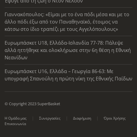
Έφυγε από τη ζωή ο Ντον Νέλσον
Γιαννακόπουλος: «Είμαι με το ένα πόδι μέσα και με το
άλλο πόδι έξω από τον Παναθηναϊκό, έτοιμος να
κάτσω στο ίδιο τραπέζι με τους Αγγελόπουλους»
Ευρωμπάσκετ U18, Ελλάδα-Ισλανδία 77-78: Πάλεψε
αλλά ηττήθηκε και ολοκλήρωσε στην 6η θέση η Εθνική
Νεανίδων
Ευρωμπάσκετ U16, Ελλάδα – Γεωργία 86-63: Με
υπογραφή Σπανούλη η πρώτη νίκη της Εθνικής Παίδων
© Copyright 2023 SuperBasket
Η Ομάδα μας
Συνεργασίες
Διαφήμιση
Όροι Χρήσης
Επικοινωνία