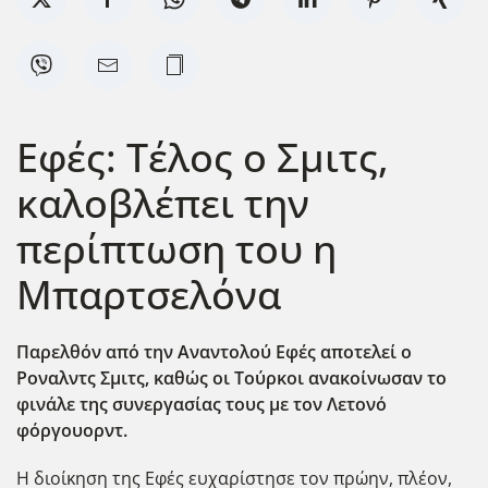
Εφές: Τέλος ο Σμιτς,
καλοβλέπει την
περίπτωση του η
Μπαρτσελόνα
Παρελθόν από την Αναντολού Εφές αποτελεί ο
Ροναλντς Σμιτς, καθώς οι Τούρκοι ανακοίνωσαν το
φινάλε της συνεργασίας τους με τον Λετονό
φόργουορντ.
Η διοίκηση της Εφές ευχαρίστησε τον πρώην, πλέον,