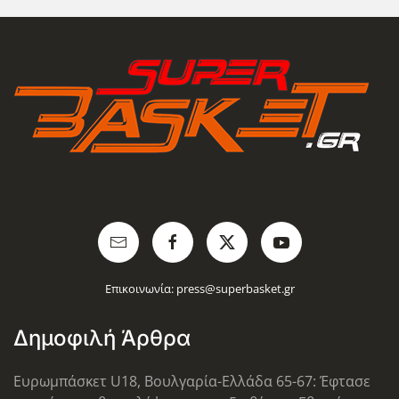
Επικοινωνία:
press@superbasket.gr
Δημοφιλή Άρθρα
Ευρωμπάσκετ U18, Βουλγαρία-Ελλάδα 65-67: Έφτασε