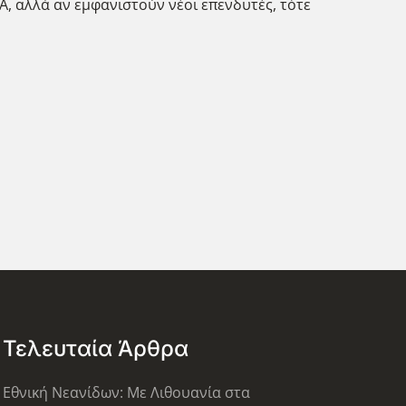
A, αλλά αν εμφανιστούν νέοι επενδυτές, τότε
Τελευταία Άρθρα
Εθνική Νεανίδων: Με Λιθουανία στα