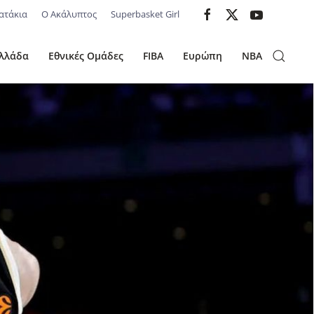
ατάκια
Ο Ακάλυπτος
Superbasket Girl
λλάδα
Εθνικές Ομάδες
FIBA
Ευρώπη
NBA