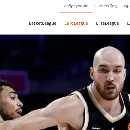
Αρθρογραφία
Συνεντεύξεις
Βημ
BasketLeague
EuroLeague
EliteLeague
Ε