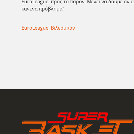
EuroLeague, προς το παρόν. Μένει να δούμε αν α
κανένα πρόβλημα“.
EuroLeague
,
Βιλερμπάν