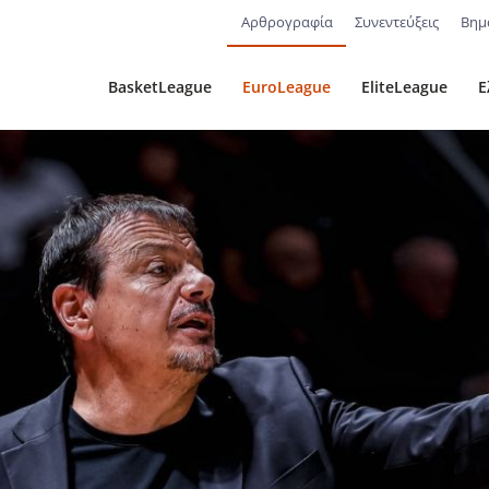
Αρθρογραφία
Συνεντεύξεις
Βημ
BasketLeague
EuroLeague
EliteLeague
Ε