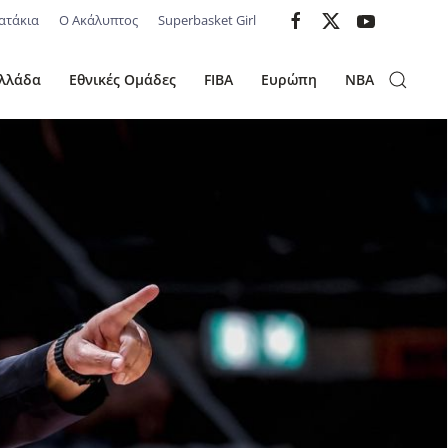
ατάκια
Ο Ακάλυπτος
Superbasket Girl
λλάδα
Εθνικές Ομάδες
FIBA
Ευρώπη
NBA