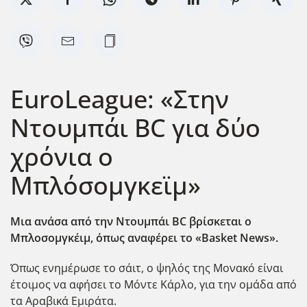
ΕuroLeague: «Στην
Ντουμπάι BC για δύο
χρόνια ο
Μπλόσομγκεϊμ»
Μια ανάσα από την Ντουμπάι BC βρίσκεται ο
Μπλοσομγκέιμ, όπως αναφέρει το «Βasket News».
Όπως ενημέρωσε το σάιτ, ο ψηλός της Μονακό είναι
έτοιμος να αφήσει το Μόντε Κάρλο, για την ομάδα από
τα Αραβικά Εμιράτα.