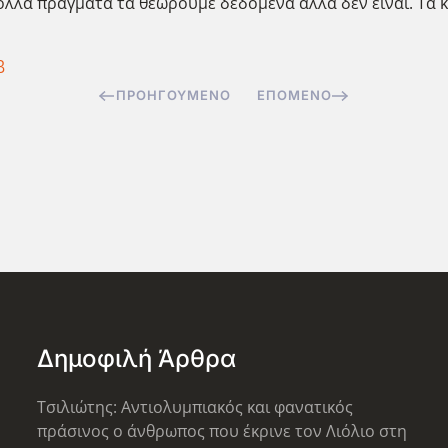
Πολλά πράγματα τα θεωρούμε δεδομένα αλλά δεν είναι. Τα 
β
ΠΡΟΗΓΟΎΜΕΝΟ
ΕΠΌΜΕΝΟ
Δημοφιλή Άρθρα
Τσιλιώτης: Αντιολυμπιακός και φανατικός
πράσινος ο άνθρωπος που έκρινε τον Λιόλιο στη