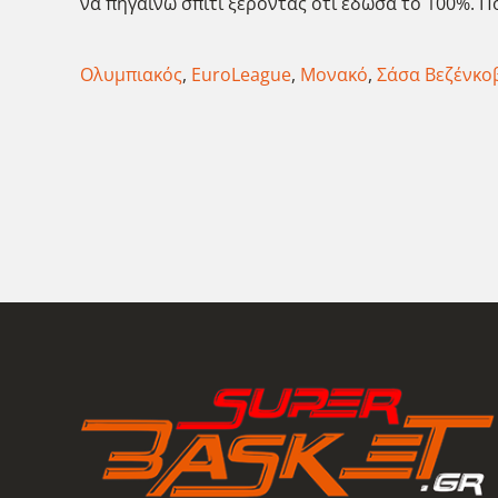
να πηγαίνω σπίτι ξέροντας ότι έδωσα το 100%. 
Ολυμπιακός
,
EuroLeague
,
Μονακό
,
Σάσα Βεζένκο