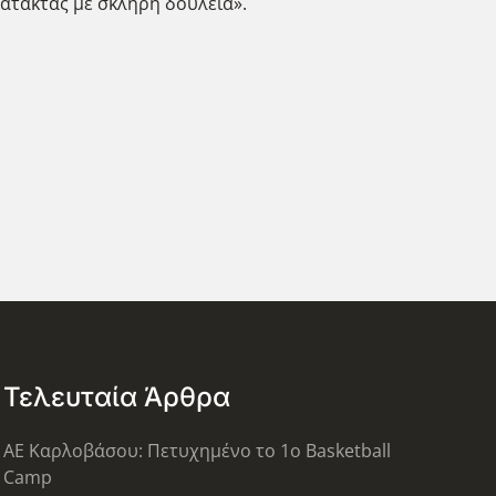
κατακτάς με σκληρή δουλειά».
Τελευταία Άρθρα
ΑΕ Καρλοβάσου: Πετυχημένο το 1ο Basketball
Camp