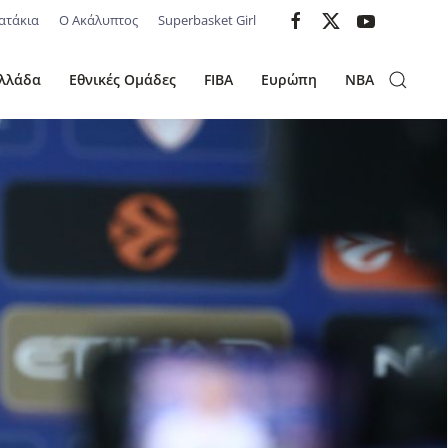
ατάκια
Ο Ακάλυπτος
Superbasket Girl
λλάδα
Εθνικές Ομάδες
FIBA
Ευρώπη
NBA