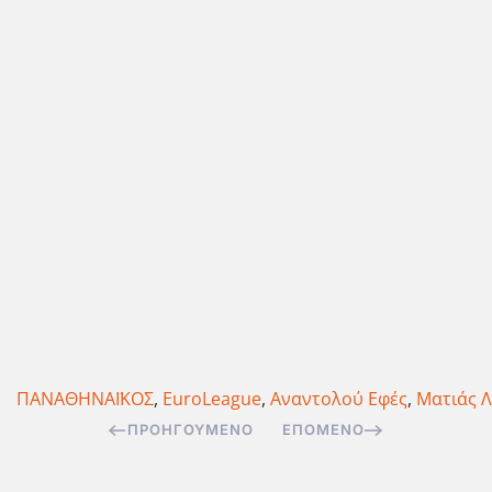
ΠΑΝΑΘΗΝΑΪΚΟΣ
,
EuroLeague
,
Αναντολού Εφές
,
Ματιάς 
ΠΡΟΗΓΟΎΜΕΝΟ
ΕΠΌΜΕΝΟ