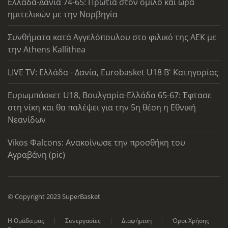
Ελλάδα-Δανία 74-65: Πρωτιά στον όμιλο και ώρα
ημιτελικών με την Νορβηγία
Συνθήματα κατά Αγγελόπουλου στο φιλικό της ΑΕΚ με
την Athens Kallithea
LIVE TV: Ελλάδα - Δανία, Eurobasket U18 Β' Κατηγορίας
Ευρωμπάσκετ U18, Βουλγαρία-Ελλάδα 65-67: Έφτασε
στη νίκη και θα παλέψει για την 5η θέση η Εθνική
Νεανίδων
Vikos Φalcons: Ανακοίνωσε την προσθήκη του
Αγραβάνη (pic)
© Copyright 2023 SuperBasket
Η Ομάδα μας
Συνεργασίες
Διαφήμιση
Όροι Χρήσης