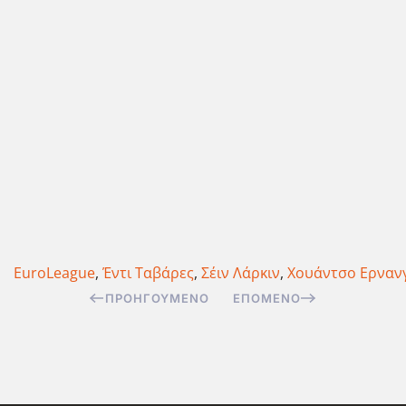
EuroLeague
,
Έντι Ταβάρες
,
Σέιν Λάρκιν
,
Χουάντσο Ερναν
ΠΡΟΗΓΟΎΜΕΝΟ
ΕΠΌΜΕΝΟ