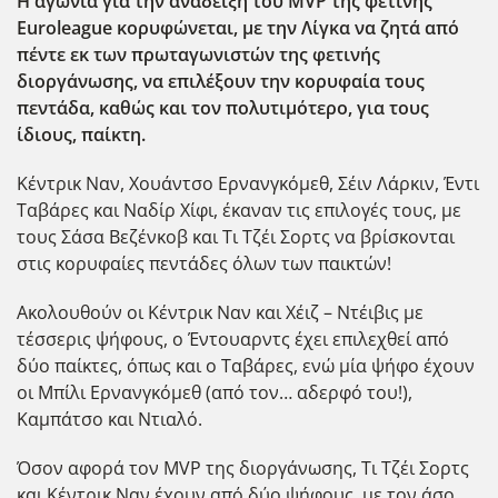
Η αγωνία για την ανάδειξη του MVP
της φετινής
Euroleague
κορυφώνεται, με την Λίγκα να ζητά από
πέντε εκ των πρωταγωνιστών της φετινής
διοργάνωσης, να επιλέξουν την κορυφαία τους
πεντάδα, καθώς και τον πολυτιμότερο, για τους
ίδιους, παίκτη
.
Κέντρικ Ναν, Χουάντσο Ερνανγκόμεθ, Σέιν Λάρκιν, Έντι
Ταβάρες και Ναδίρ Χίφι, έκαναν τις επιλογές τους, με
τους Σάσα Βεζένκοβ και Τι Τζέι Σορτς να βρίσκονται
στις κορυφαίες πεντάδες όλων των παικτών!
Ακολουθούν οι Κέντρικ Ναν και Χέιζ – Ντέιβις με
τέσσερις ψήφους, ο Έντουαρντς έχει επιλεχθεί από
δύο παίκτες, όπως και ο Ταβάρες, ενώ μία ψήφο έχουν
οι Μπίλι Ερνανγκόμεθ (από τον… αδερφό του!),
Καμπάτσο και Ντιαλό.
Όσον αφορά τον MVP της διοργάνωσης, Τι Τζέι Σορτς
και Κέντρικ Ναν έχουν από δύο ψήφους, με τον άσο