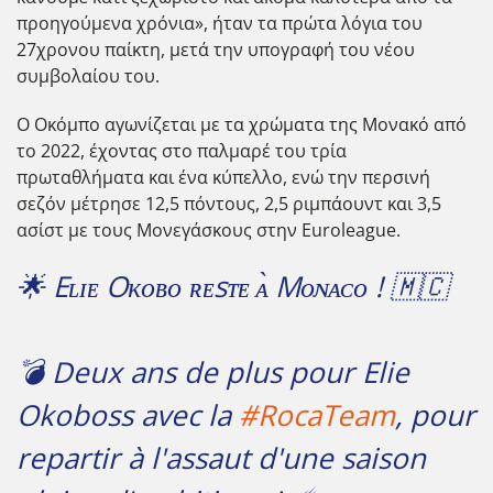
προηγούμενα χρόνια», ήταν τα πρώτα λόγια του
27χρονου παίκτη, μετά την υπογραφή του νέου
συμβολαίου του.
Ο Οκόμπο αγωνίζεται με τα χρώματα της Μονακό από
το 2022, έχοντας στο παλμαρέ του τρία
πρωταθλήματα και ένα κύπελλο, ενώ την περσινή
σεζόν μέτρησε 12,5 πόντους, 2,5 ριμπάουντ και 3,5
ασίστ με τους Μονεγάσκους στην Euroleague.
🌟 Eʟɪᴇ Oᴋᴏʙᴏ ʀᴇsᴛᴇ ᴀ̀ Mᴏɴᴀᴄᴏ ! 🇲🇨
💣 Deux ans de plus pour Elie
Okoboss avec la
#RocaTeam
, pour
repartir à l'assaut d'une saison