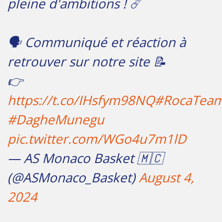
pleine d'ambitions ! ☄️
🗣 Communiqué et réaction à
retrouver sur notre site 📝
👉
https://t.co/IHsfym98NQ
#RocaTea
#DagheMunegu
pic.twitter.com/WGo4u7m1lD
— AS Monaco Basket 🇲🇨
(@ASMonaco_Basket)
August 4,
2024