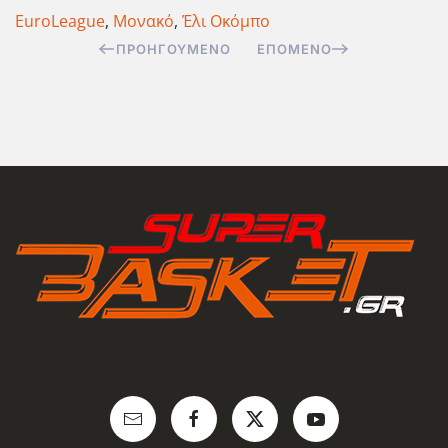
EuroLeague
,
Μονακό
,
Έλι Οκόμπο
ΠΡΟΗΓΟΎΜΕΝΟ
ΕΠΌΜΕΝΟ