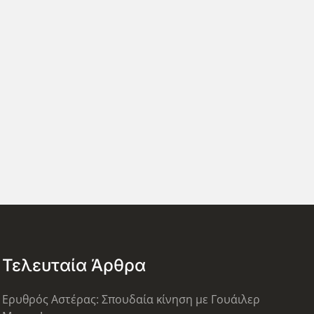
Τελευταία Άρθρα
Ερυθρός Αστέρας: Σπουδαία κίνηση με Γουάιλερ