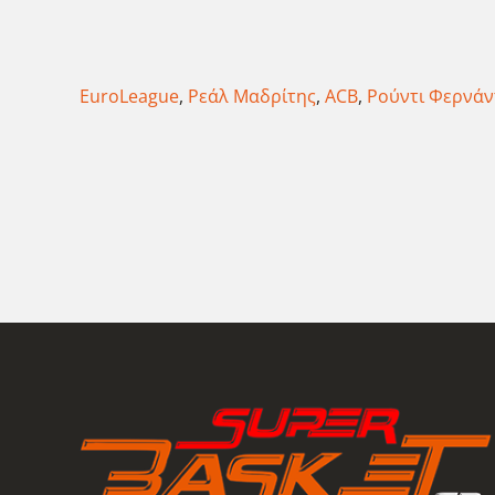
EuroLeague
,
Ρεάλ Μαδρίτης
,
ACB
,
Ρούντι Φερνάν