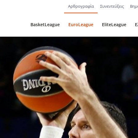
Αρθρογραφία
Συνεντεύξεις
Βημ
BasketLeague
EuroLeague
EliteLeague
Ε