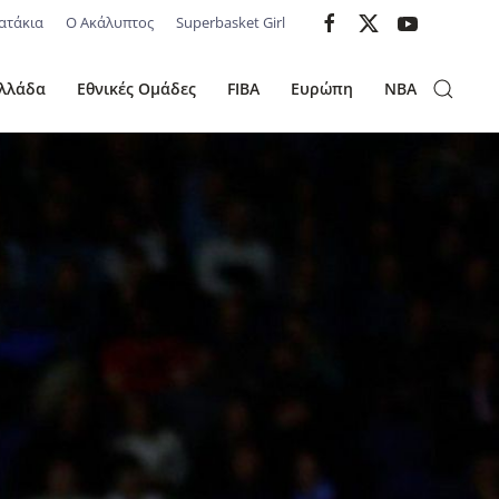
ατάκια
Ο Ακάλυπτος
Superbasket Girl
λλάδα
Εθνικές Ομάδες
FIBA
Ευρώπη
NBA