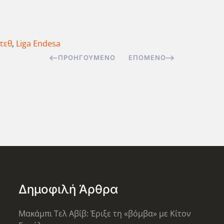
τεθ
,
Liga Endesa
ΠΡΟΗΓΟΎΜΕΝΟ
ΕΠΌΜΕΝΟ
Δημοφιλή Άρθρα
Μακάμπι Τελ Αβίβ: Έριξε τη «βόμβα» με Κίτον