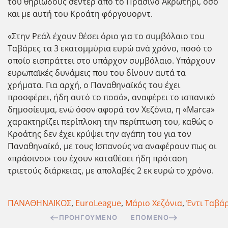
του θηριώδους σέντερ από το Πράσινο Ακρωτήρι, όσο
και με αυτή του Κροάτη φόργουορντ.
«Στην Ρεάλ έχουν θέσει όριο για το συμβόλαιο του
Ταβάρες τα 3 εκατομμύρια ευρώ ανά χρόνο, ποσό το
οποίο εισπράττει στο υπάρχον συμβόλαιο. Υπάρχουν
ευρωπαϊκές δυνάμεις που του δίνουν αυτά τα
χρήματα. Για αρχή, ο Παναθηναϊκός του έχει
προσφέρει, ήδη αυτό το ποσό», αναφέρει το ισπανικό
δημοσίευμα, ενώ όσον αφορά τον Χεζόνια, η «Marca»
χαρακτηρίζει περίπλοκη την περίπτωση του, καθώς ο
Κροάτης δεν έχει κρύψει την αγάπη του για τον
Παναθηναϊκό, με τους Ισπανούς να αναφέρουν πως οι
«πράσινοι» του έχουν καταθέσει ήδη πρόταση
τριετούς διάρκειας, με απολαβές 2 εκ ευρώ το χρόνο.
ΠΑΝΑΘΗΝΑΪΚΟΣ
,
EuroLeague
,
Μάριο Χεζόνια
,
Έντι Ταβά
ΠΡΟΗΓΟΎΜΕΝΟ
ΕΠΌΜΕΝΟ