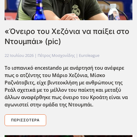
«Όνειρο του Χεζόνια να παίξει στο
Ντουμπάι» (pic)
22 Ιουλίου 2026
| Πέτρος Μοσχονίδης |
Euroleague
Το ισπανικό encestando με ανάρτησή του ανέφερε
πως ο ατζέντης του Μάριο Χεζόνια, Μίσκο
Ραζνάτοβιτς, είχε βιντεοκλ΄ηση με ανθρώπους της
Ρεάλ σχετικά με το μέλλον του παίκτη και μεταξύ
άλλων αναφέρθηκε πως όνειρο του Κροάτη είναι να
αγωνιστεί στην ομάδα της Ντουμπάι.
ΠΕΡΙΣΣΌΤΕΡΑ