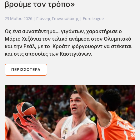
βρούμε τον τρόπο»
23 Μαΐου 2026
| Γιάννης Γιαννουδάκης |
Euroleague
Ως ένα συναπάντημα… γιγάντων, χαρακτήρισε ο
Μάριο Χεζόνια τον τελικό ανάμεσα στον Ολυμπιακό
και την Ρεάλ, με το Κροάτη φόργουορντ να στέκεται
και στις απουσίες των Καστιγιάνων.
ΠΕΡΙΣΣΌΤΕΡΑ