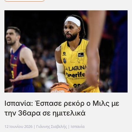
Ισπανία: Έσπασε ρεκόρ ο Μιλς με
την 36αρα σε ημιτελικά
12 Ιουνίου 2026
| Γιάννης Σιαβελής |
Ισπανία