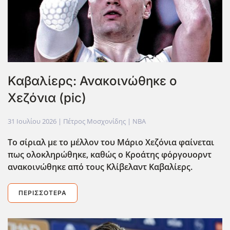
Καβαλίερς: Ανακοινώθηκε ο
Χεζόνια (pic)
31 Ιουλίου 2026
| Πέτρος Μοσχονίδης |
NBA
Το σίριαλ με το μέλλον του Μάριο Χεζόνια φαίνεται
πως ολοκληρώθηκε, καθώς ο Κροάτης φ΄οργουορντ
ανακοινώθηκε από τους Κλίβελαντ Καβαλίερς.
ΠΕΡΙΣΣΌΤΕΡΑ