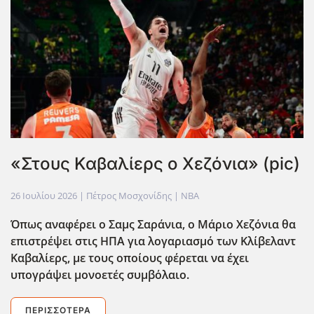
«Στους Καβαλίερς ο Χεζόνια» (pic)
26 Ιουλίου 2026
| Πέτρος Μοσχονίδης |
NBA
Όπως αναφέρει ο Σαμς Σαράνια, ο Μάριο Χεζόνια θα
επιστρέψει στις ΗΠΑ για λογαριασμό των Κλίβελαντ
Καβαλίερς, με τους οποίους φέρεται να έχει
υπογράψει μονοετές συμβ΄ολαιο.
ΠΕΡΙΣΣΌΤΕΡΑ