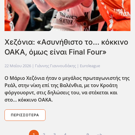
Χεζόνια: «Ασυνήθιστο το… κόκκινο
ΟΑΚΑ, όμως είναι Final Four»
22 Μαΐου 2026
| Γιάννης Γιαννουδάκης |
Euroleague
Ο Μάριο Χεζόνια ήταν ο μεγάλος πρωταγωνιστής της
Ρεάλ, στην νίκη επί της Βαλένθια, με τον Κροάτη
φόργουορντ, στις δηλώσεις του, να στέκεται και
στο… κόκκινο ΟΑΚΑ.
ΠΕΡΙΣΣΌΤΕΡΑ
1
2
3
4
…
9