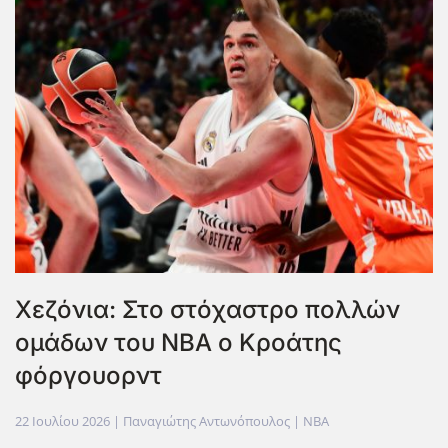
Χεζόνια: Στο στόχαστρο πολλών
ομάδων του ΝΒΑ ο Κροάτης
φόργουορντ
22 Ιουλίου 2026
| Παναγιώτης Αντωνόπουλος |
NBA