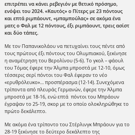
επιτρέπει να κάνει ρεβεγιόν με θετικό πρόσημο,
ενόψει του 2024. «Καυτός» ο Πίτερς με 23 πόντους
και επτά ριμπάουντ, «μπαμπούλας» σε ακόμα ένα
ματς ο Φαλ με 12 πόντους, έξι ριμπάουντ, τρεις ασίστ
και δύο τάπες.
Με τον Παπανικολάου να πετυχαίνει τους πέντε από
τους πρώτους έξι πόντους του Ολυμπιακού, ξεκίνησε
η αναμέτρηση του Βερολίνου (5-6). Το γκολ – φάουλ
του Τόμας έφερε την Άλμπα μπροστά με 12-10, όμως
τέσσερις σερί πόντοι του Φαλ έφεραν το νέο
«ερυθρόλευκο»… προσπέρασμα (12-14). Συνεχόμενα
τρίποντα από πλευράς Γερμανών, έφερε την Άλμπα
μπροστά με 18-16, ενώ επτά πόντοι του Μπράουν
έγραψαν το 25-19, σκορ με το οποίο ολοκληρώθηκε το
πρώτο δεκάλεπτο.
Με ακόμα ένα τρίποντο του Στέρλινγκ Μπράουν για το
28-19 ξεκίνησε το δεύτερο δεκάλεπτο της