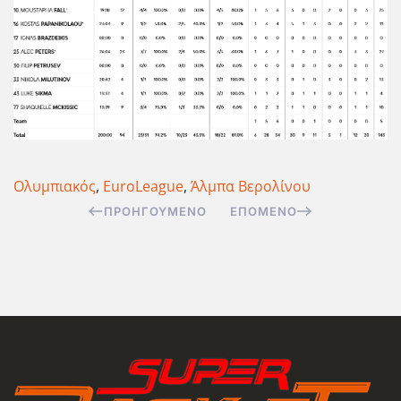
Ολυμπιακός
,
EuroLeague
,
Άλμπα Βερολίνου
ΠΡΟΗΓΟΎΜΕΝΟ
ΕΠΌΜΕΝΟ