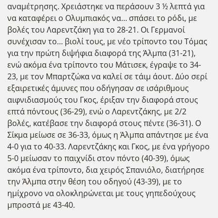
αναμέτρησης. Χρειάστηκε να περάσουν 3 ½ λεπτά για
να καταφέρει ο Ολυμπιακός να… σπάσει το ρόδι, με
βολές του Λαρεντζάκη για το 28-21. Οι Γερμανοί
συνέχισαν το… βιολί τους, με νέο τρίποντο του Τόμας
για την πρώτη διψήφια διαφορά της Άλμπα (31-21),
ενώ ακόμα ένα τρίποντο του Μάτισεκ, έγραψε το 34-
23, με τον Μπαρτζώκα να καλεί σε τάιμ άουτ. Δύο σερί
εξαιρετικές άμυνες που οδήγησαν σε ισάριθμους
αιφνιδιασμούς του Γκος, έριξαν την διαφορά στους
επτά πόντους (36-29), ενώ ο Λαρεντζάκης, με 2/2
βολές, κατέβασε την διαφορά στους πέντε (36-31). Ο
Σίκμα μείωσε σε 36-33, όμως η Άλμπα απάντησε με ένα
4-0 για το 40-33. Λαρεντζάκης και Γκος, με ένα γρήγορο
5-0 μείωσαν το παιχνίδι στον πόντο (40-39), όμως
ακόμα ένα τρίποντο, δια χειρός Σπανιόλο, διατήρησε
την Άλμπα στην θέση του οδηγού (43-39), με το
ημίχρονο να ολοκληρώνεται με τους γηπεδούχους
μπροστά με 43-40.