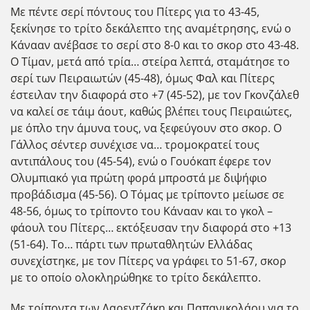
Με πέντε σερί πόντους του Πίτερς για το 43-45,
ξεκίνησε το τρίτο δεκάλεπτο της αναμέτρησης, ενώ ο
Κάνααν ανέβασε το σερί στο 8-0 και το σκορ στο 43-48.
Ο Τίμαν, μετά από τρία… στείρα λεπτά, σταμάτησε το
σερί των Πειραιωτών (45-48), όμως Φαλ και Πίτερς
έστειλαν την διαφορά στο +7 (45-52), με τον Γκονζάλεθ
να καλεί σε τάιμ άουτ, καθώς βλέπει τους Πειραιώτες,
με όπλο την άμυνα τους, να ξεφεύγουν στο σκορ. Ο
Γάλλος σέντερ συνέχισε να… τρομοκρατεί τους
αντιπάλους του (45-54), ενώ ο Γουόκαπ έφερε τον
Ολυμπιακό για πρώτη φορά μπροστά με διψήφιο
προβάδισμα (45-56). Ο Τόμας με τρίποντο μείωσε σε
48-56, όμως το τρίποντο του Κάνααν και το γκολ –
φάουλ του Πίτερς… εκτόξευσαν την διαφορά στο +13
(51-64). Το… πάρτι των πρωταθλητών Ελλάδας
συνεχίστηκε, με τον Πίτερς να γράφει το 51-67, σκορ
με το οποίο ολοκληρώθηκε το τρίτο δεκάλεπτο.
Με τρίποντα των Λαρεντζάκη και Παπανικολάου για το