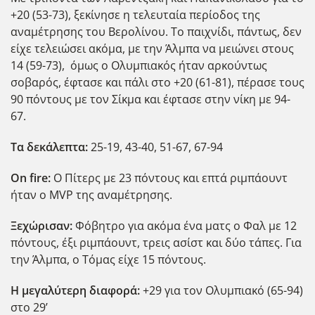
+20 (53-73), ξεκίνησε η τελευταία περίοδος της
αναμέτρησης του Βερολίνου. Το παιχνίδι, πάντως, δεν
είχε τελειώσει ακόμα, με την Άλμπα να μειώνει στους
14 (59-73), όμως ο Ολυμπιακός ήταν αρκούντως
σοβαρός, έφτασε και πάλι στο +20 (61-81), πέρασε τους
90 πόντους με τον Σίκμα και έφτασε στην νίκη με 94-
67.
Τα δεκάλεπτα:
25-19, 43-40, 51-67, 67-94
Ο
n
fire
:
Ο Πίτερς με 23 πόντους και επτά ριμπάουντ
ήταν ο MVP της αναμέτρησης.
Ξεχώρισαν:
Φόβητρο για ακόμα ένα ματς ο Φαλ με 12
πόντους, έξι ριμπάουντ, τρεις ασίστ και δύο τάπες. Για
την Άλμπα, ο Τόμας είχε 15 πόντους.
Η μεγαλύτερη διαφορά:
+29 για τον Ολυμπιακό (65-94)
στο 29’