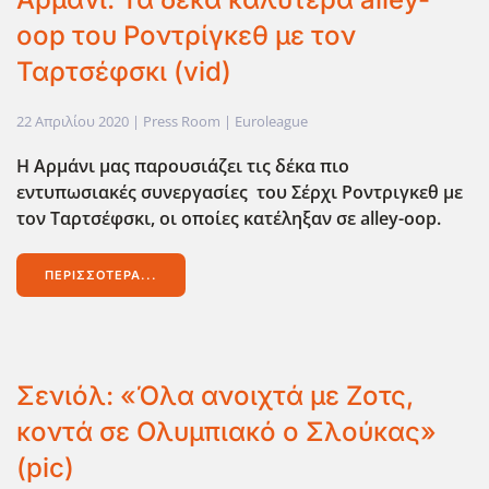
oop του Ροντρίγκεθ με τον
Ταρτσέφσκι (vid)
22 Απριλίου 2020
| Press Room |
Euroleague
Η Αρμάνι μας παρουσιάζει τις δέκα πιο
εντυπωσιακές συνεργασίες του Σέρχι Ροντριγκεθ με
τον Ταρτσέφσκι, οι οποίες κατέληξαν σε alley-oop.
ΠΕΡΙΣΣΌΤΕΡΑ...
Σενιόλ: «Όλα ανοιχτά με Ζοτς,
κοντά σε Ολυμπιακό ο Σλούκας»
(pic)