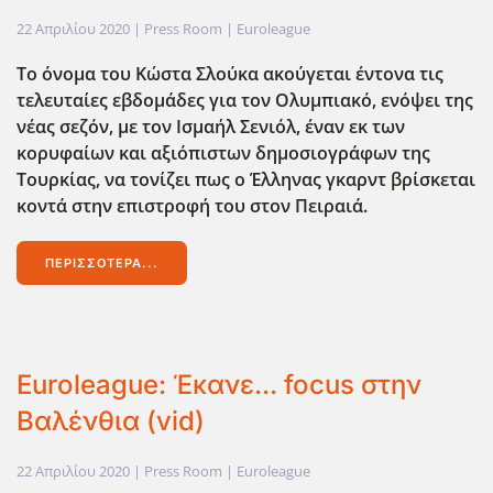
22 Απριλίου 2020
| Press Room |
Euroleague
Το όνομα του Κώστα Σλούκα ακούγεται έντονα τις
τελευταίες εβδομάδες για τον Ολυμπιακό, ενόψει της
νέας σεζόν, με τον Ισμαήλ Σενιόλ, έναν εκ των
κορυφαίων και αξιόπιστων δημοσιογράφων της
Τουρκίας, να τονίζει πως ο Έλληνας γκαρντ βρίσκεται
κοντά στην επιστροφή του στον Πειραιά.
ΠΕΡΙΣΣΌΤΕΡΑ...
Euroleague: Έκανε... focus στην
Βαλένθια (vid)
22 Απριλίου 2020
| Press Room |
Euroleague