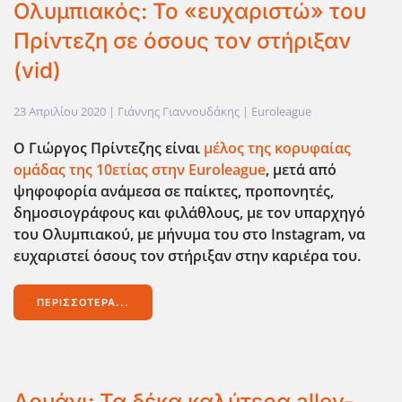
Ολυμπιακός: Το «ευχαριστώ» του
Πρίντεζη σε όσους τον στήριξαν
(vid)
23 Απριλίου 2020
| Γιάννης Γιαννουδάκης |
Euroleague
Ο Γιώργος Πρίντεζης είναι
μέλος της κορυφαίας
ομάδας της 10ετίας στην Euroleague
,
μετά από
ψηφοφορία ανάμεσα σε παίκτες, προπονητές,
δημοσιογράφους και φιλάθλους, με τον υπαρχηγό
του Ολυμπιακού, με μήνυμα του στο Instagram,
να
ευχαριστεί όσους τον στήριξαν στην καριέρα του.
ΠΕΡΙΣΣΌΤΕΡΑ...
Αρμάνι: Τα δέκα καλύτερα alley-