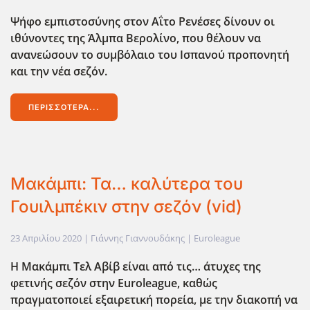
Ψήφο εμπιστοσύνης στον Αΐτο Ρενέσες δίνουν οι
ιθύνοντες της Άλμπα Βερολίνο, που θέλουν να
ανανεώσουν το συμβόλαιο του Ισπανού προπονητή
και την νέα σεζόν.
ΠΕΡΙΣΣΌΤΕΡΑ...
Μακάμπι: Τα… καλύτερα του
Γουιλμπέκιν στην σεζόν (vid)
23 Απριλίου 2020
| Γιάννης Γιαννουδάκης |
Euroleague
Η Μακάμπι Τελ Αβίβ είναι από τις… άτυχες της
φετινής σεζόν στην Euroleague,
καθώς
πραγματοποιεί εξαιρετική πορεία, με την διακοπή να