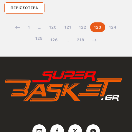
ΠΕΡΙΣΣΌΤΕΡΑ
1
…
120
121
122
123
124
125
126
…
218