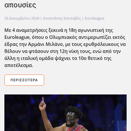
απουσίες
26 Δεκεμβρίου 2024
| Αναστάσης Κατσαβός |
Euroleague
Με 4 αναμετρήσεις ξεκινά η 18η αγωνιστική της
Euroleague, όπου ο Ολυμπιακός αντιμερωπίζει εκτός
έδρας την Αρμάνι Μιλάνο, με τους ερυθρόλευκους να
θέλουν να φτάσουν στη 12η νίκη τους, ενώ από την
άλλη η ιταλική ομάδα ψάχνει το 10ο θετικό της
αποτέλεσμα.
ΠΕΡΙΣΣΌΤΕΡΑ