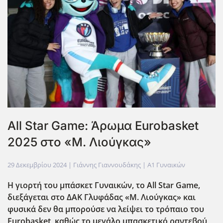
All Star Game: Άρωμα Eurobasket
2025 στο «Μ. Λιούγκας»
29 Δεκεμβρίου 2024
| Γιάννης Γιαννουδάκης |
Α1 Γυναικών
Η γιορτή του μπάσκετ Γυναικών, το All
Star
Game
,
διεξάγεται στο ΔΑΚ Γλυφάδας «Μ. Λιούγκας» και
φυσικά δεν θα μπορούσε να λείψει το τρόπαιο του
Eurobasket
, καθώς το μεγάλο μπασκετικό ραντεβού