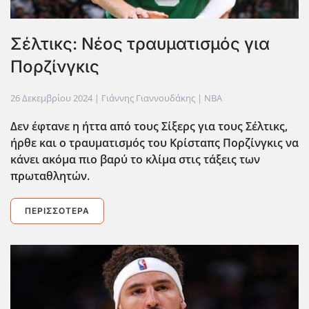
Σέλτικς: Νέος τραυματισμός για
Πορζίνγκις
26 Δεκεμβρίου 2024
| Γιάννης Γιαννουδάκης |
NBA
Δεν έφτανε η ήττα από τους Σίξερς για τους Σέλτικς,
ήρθε και ο τραυματισμός του Κρίσταπς Πορζίνγκις να
κάνει ακόμα πιο βαρύ το κλίμα στις τάξεις των
πρωταθλητών.
ΠΕΡΙΣΣΌΤΕΡΑ