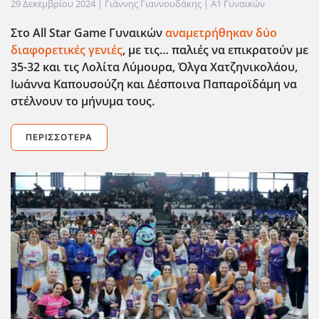
29 Δεκεμβρίου 2024
| Γιάννης Γιαννουδάκης |
Α1 Γυναικών
Στο All
Star
Game
Γυναικών
αναμετρήθηκαν δύο
διαφορετικές γενιές
, με τις… παλιές να επικρατούν με
35-32 και τις Λολίτα Λύμουρα, Όλγα Χατζηνικολάου,
Ιωάννα Καπουσούζη και Δέσποινα Παπαροϊδάμη να
στέλνουν το μήνυμα τους.
ΠΕΡΙΣΣΌΤΕΡΑ