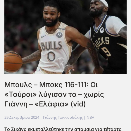
Μπουλς – Μπακς 116-111: Οι
«Ταύροι» λύγισαν τα – χωρίς
Γιάννη – «Ελάφια» (vid)
29 Δεκεμβρίου 2024
| Γιάννης Γιαννουδάκης |
NBA
Το Σικάγο εκμεταλλεύτηκε την απουσία για τέταρτο