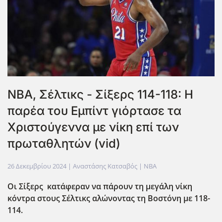
NBA, Σέλτικς - Σίξερς 114-118: Η
παρέα του Εμπίντ γιόρτασε τα
Χριστούγεννα με νίκη επί των
πρωταθλητών (vid)
26 Δεκεμβρίου 2024
| Αναστάσης Κατσαβός |
NBA
Οι Σίξερς κατάφεραν να πάρουν τη μεγάλη νίκη
κόντρα στους Σέλτικς αλώνοντας τη Βοστόνη με 118-
114.