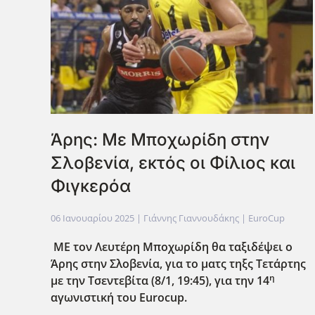
Άρης: Με Μποχωρίδη στην
Σλοβενία, εκτός οι Φίλιος και
Φιγκερόα
06 Ιανουαρίου 2025
| Γιάννης Γιαννουδάκης |
EuroCup
ΜΕ τον Λευτέρη Μποχωρίδη θα ταξιδέψει ο
Άρης στην Σλοβενία, για το ματς τηξς Τετάρτης
η
με την Τσεντεβίτα (8/1, 19:45), για την 14
αγωνιστική του Eurocup
.