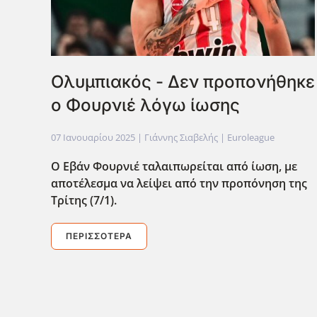
Ολυμπιακός - Δεν προπονήθηκε
ο Φουρνιέ λόγω ίωσης
07 Ιανουαρίου 2025
| Γιάννης Σιαβελής |
Euroleague
Ο Εβάν Φουρνιέ ταλαιπωρείται από ίωση, με
αποτέλεσμα να λείψει από την προπόνηση της
Τρίτης (7/1).
ΠΕΡΙΣΣΌΤΕΡΑ