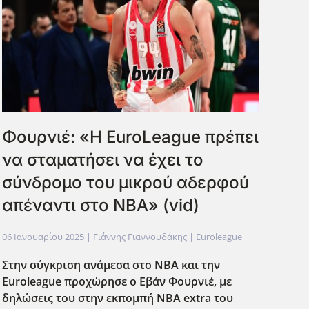
Φουρνιέ: «Η EuroLeague πρέπει
να σταματήσει να έχει το
σύνδρομο του μικρού αδερφού
απέναντι στο ΝΒΑ» (vid)
06 Ιανουαρίου 2025
| Γιάννης Γιαννουδάκης |
Euroleague
Στην σύγκριση ανάμεσα στο ΝΒΑ και την
Euroleague
προχώρησε ο Εβάν Φουρνιέ, με
δηλώσεις του στην εκπομπή NBA
extra
του