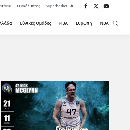
ατάκια
Ο Ακάλυπτος
Superbasket Girl
λλάδα
Εθνικές Ομάδες
FIBA
Ευρώπη
NBA