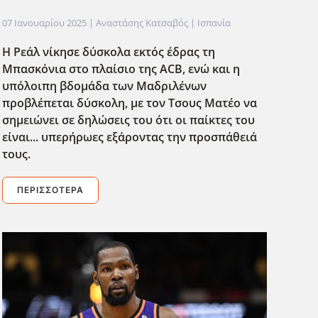
07 Ιανουαρίου 2025
| Αναστάσης Κατσαβός |
Ισπανία
Η Ρεάλ νίκησε δύσκολα εκτός έδρας τη
Μπασκόνια στο πλαίσιο της ACB, ενώ και η
υπόλοιπη βδομάδα των Μαδριλένων
προβλέπεται δύσκολη, με τον Τσους Ματέο να
σημειώνει σε δηλώσεις του ότι οι παίκτες του
είναι... υπερήρωες εξάροντας την προσπάθειά
τους.
ΠΕΡΙΣΣΌΤΕΡΑ