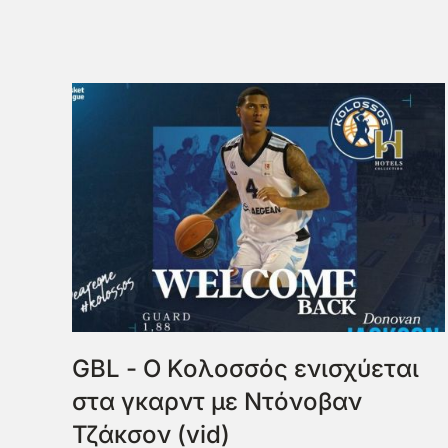
GBL - Ο Κολοσσός ενισχύεται
στα γκαρντ με Ντόνοβαν
Τζάκσον (vid)