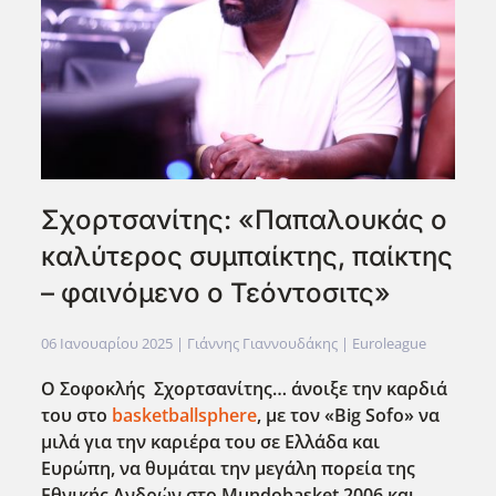
Σχορτσανίτης: «Παπαλουκάς ο
καλύτερος συμπαίκτης, παίκτης
– φαινόμενο ο Τεόντοσιτς»
06 Ιανουαρίου 2025
| Γιάννης Γιαννουδάκης |
Euroleague
Ο Σοφοκλής Σχορτσανίτης… άνοιξε την καρδιά
του στο
basketballsphere
, με τον «Big
Sofo
» να
μιλά για την καριέρα του σε Ελλάδα και
Ευρώπη, να θυμάται την μεγάλη πορεία της
Εθνικής Ανδρών στο Mundobasket
2006 και