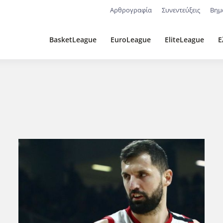
Αρθρογραφία
Συνεντεύξεις
Βημ
BasketLeague
EuroLeague
EliteLeague
Ε