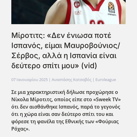
Μίροτιτς: «Δεν ένιωσα ποτέ
Ισπανός, είμαι Μαυροβούνιος/
Σέρβος, αλλά η Ισπανία είναι
δεύτερο σπίτι μου» (vid)
07 Ιανουαρίου 2025
| Αναστάσης Κατσαβός |
Euroleague
Σε μια χαρακτηριστική δήλωσε προχώρησε ο
Νίκολα Μίροτιτς, οποίος είπε στο «Sweek TV»
ότι δεν αισθάνθηκε Ισπανός, παρά το γεγον΄΄ος
ότι η χώρα είναι σαν δεύτερο σπίτι του και
φόρεσε τη φανέλα της Εθνικής των «Φούριας
Ρόχας».