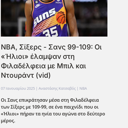
NBA, Σίξερς - Σανς 99-109: Οι
«Ήλιοι» έλαμψαν στη
Φιλαδέλφεια με Μπιλ και
Ντουράντ (vid)
07 Ιανουαρίου 2025
| Αναστάσης Κατσαβός |
NBA
Οι Σανς επικράτησαν μέσα στη Φιλαδέλφεια
των Σίξερς με 109-99, σε ένα παιχνίδι που οι
«Ήλιοι» πήραν τα ηνία του αγώνα στο δεύτερο
μέρος.