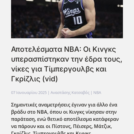
Αποτελέσματα NBA: Οι Κινγκς
υπερασπίστηκαν την έδρα τους,
νίκες για Τίμπεργουλβς και
Γκρίζλις (vid)
07 Ιανουαρίου 2025
| Αναστάσης Κατσαβός |
NBA
Σημαντικές αναμετρήσεις έγιναν για άλλο ένα
βράδυ στο NBA, όπου οι Κινγκς νίκησαν στην
παράταση, ενώ θετικό αποτέλεσμα κατάφεραν
να πάρουν και οι Πίστονς, Πέισερς, Μάτζικ,
Γκρίζλις, Τίμπεργουλβς και Κινγκς.