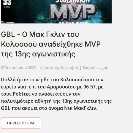
GBL - Ο Μακ Γκλιν του
Κολοσσού αναδείχθηκε MVP
της 13ης αγωνιστικής
07 Ιανουαρίου 2025
| Αναστάσης Κατσαβός |
Basket League
Πολλά ήταν τα κέρδη του Κολοσσού από την
ευρεία νίκη επί του Αμαρουσίου με 96-57, με
τους Ροδίτες να αναδεικνύουν τον
πολυτιμότερο αθλητή της 13ης αγωνιστικής της
GBL που ακούει στο όνομα Νικ ΜακΓκλιν.
ΠΕΡΙΣΣΌΤΕΡΑ