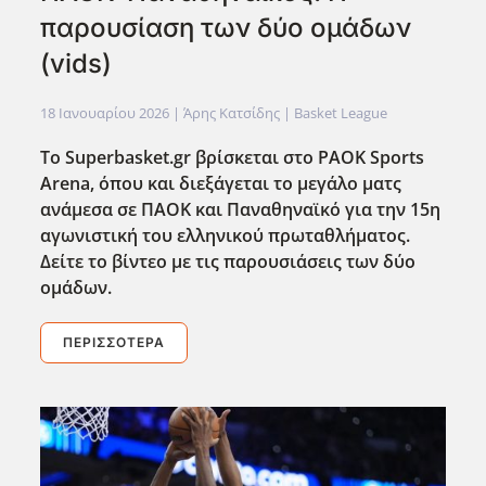
παρουσίαση των δύο ομάδων
(vids)
18 Ιανουαρίου 2026
| Άρης Κατσίδης |
Basket League
Το Superbasket.gr βρίσκεται στο PAOK Sports
Arena, όπου και διεξάγεται το μεγάλο ματς
ανάμεσα σε ΠΑΟΚ και Παναθηναϊκό για την 15η
αγωνιστική του ελληνικού πρωταθλήματος.
Δείτε το βίντεο με τις παρουσιάσεις των δύο
ομάδων.
ΠΕΡΙΣΣΌΤΕΡΑ