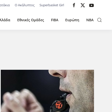
ατάκια
Ο Ακάλυπτος
Superbasket Girl
λλάδα
Εθνικές Ομάδες
FIBA
Ευρώπη
NBA