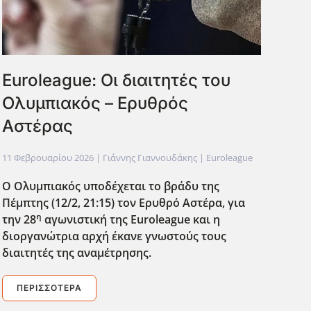
Euroleague: Οι διαιτητές του
Ολυμπιακός – Ερυθρός
Αστέρας
11 Φεβρουαρίου 2026
| Γιάννης Γιαννουδάκης |
Euroleague
Ο Ολυμπιακός υποδέχεται το βράδυ της
Πέμπτης (12/2, 21:15) τον Ερυθρό Αστέρα, για
η
την 28
αγωνιστική της Euroleague
και η
διοργανώτρια αρχή έκανε γνωστούς τους
διαιτητές της αναμέτρησης.
ΠΕΡΙΣΣΌΤΕΡΑ