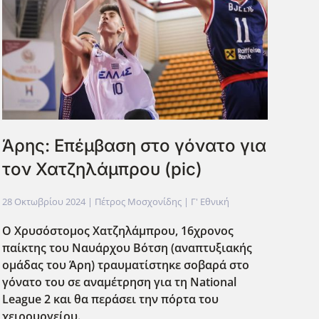
Άρης: Επέμβαση στο γόνατο για
τον Χατζηλάμπρου (pic)
28 Οκτωβρίου 2024
| Πέτρος Μοσχονίδης |
Γ' Εθνική
Ο Χρυσόστομος Χατζηλάμπρου, 16χρονος
παίκτης του Ναυάρχου Βότση (αναπτυξιακής
ομάδας του Άρη) τραυματίστηκε σοβαρά στο
γόνατο του σε αναμέτρηση για τη National
League 2 και θα περάσει την πόρτα του
χειρουργείου.