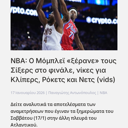
NBA: Ο Μόμπλεϊ «ξέρανε» τους
Σίξερς στο φινάλε, νίκες για
Κλίπερς, Ρόκετς και Νετς (vids)
17 Ιανουαρίου 2026
| Παναγιώτης Αντωνόπουλος |
NBA
Δείτε αναλυτικά τα αποτελέσματα των
αναμετρήσεων που έγιναν τα ξημερώματα του
Σαββάτου (17/1) στην άλλη πλευρά του
Ατλαντικού.