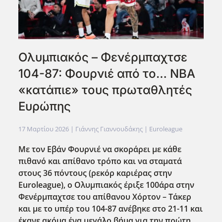
Ολυμπιακός – Φενέρμπαχτσε
104-87: Φουρνιέ από το… ΝΒΑ
«κατάπιε» τους πρωταθλητές
Ευρώπης
17 Μαρτίου 2026
| Γιάννης Γιαννουδάκης |
Euroleague
Με τον Εβάν Φουρνιέ να σκοράρει με κάθε
πιθανό και απίθανο τρόπο και να σταματά
στους 36 πόντους (ρεκόρ καριέρας στην
Euroleague), ο Ολυμπιακός έριξε 100άρα στην
Φενέρμπαχτσε του απίθανου Χόρτον – Τάκερ
και με το υπέρ του 104-87 ανέβηκε στο 21-11 και
έκανε ακόμα ένα μεγάλο βήμα για την πρώτη