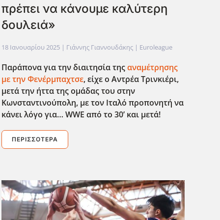
πρέπει να κάνουμε καλύτερη
δουλειά»
18 Ιανουαρίου 2025
| Γιάννης Γιαννουδάκης |
Euroleague
Παράπονα για την διαιτησία της
αναμέτρησης
με την Φενέρμπαχτσε
, είχε ο Αντρέα Τρινκιέρι,
μετά την ήττα της ομάδας του στην
Κωνσταντινούπολη, με τον Ιταλό προπονητή να
κάνει λόγο για… WWE
από το 30’ και μετά!
ΠΕΡΙΣΣΌΤΕΡΑ