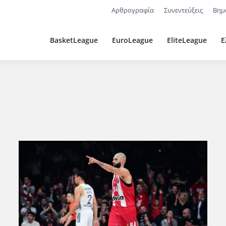
Αρθρογραφία
Συνεντεύξεις
Βημ
BasketLeague
EuroLeague
EliteLeague
Ε