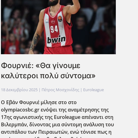
Φουρνιέ: «Θα γίνουμε
καλύτεροι πολύ σύντομα»
18 Δεκεμβρίου 2025
| Πέτρος Μοσχονίδης |
Euroleague
Ο Εβάν Φουρνιέ μίλησε στο στο
olympiacosbc.gr ενόψει της αναμέτρησης της
17ης αγωνιστικής της Euroleague απέναντι στη
Βιλερμπάν, δίνοντας μια σύντομη ανάλυση του
αντιπάλου των Πειραιωτών, ενώ τόνισε πως η