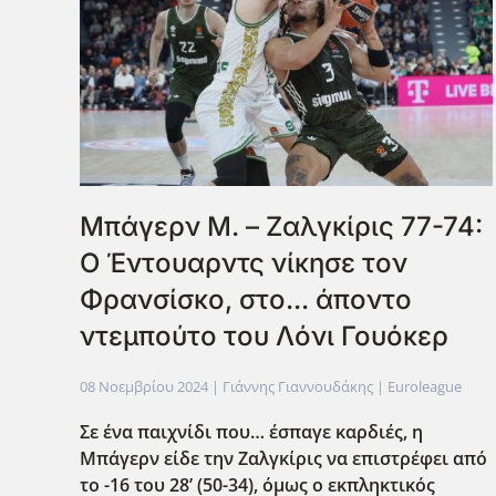
Μπάγερν Μ. – Ζαλγκίρις 77-74:
Ο Έντουαρντς νίκησε τον
Φρανσίσκο, στο... άποντο
ντεμπούτο του Λόνι Γουόκερ
08 Νοεμβρίου 2024
| Γιάννης Γιαννουδάκης |
Euroleague
Σε ένα παιχνίδι που… έσπαγε καρδιές, η
Μπάγερν είδε την Ζαλγκίρις να επιστρέφει από
το -16 του 28’ (50-34), όμως ο εκπληκτικός