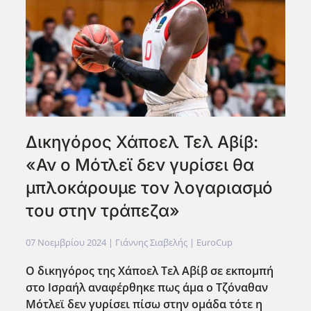
Δικηγόρος Χάποελ Τελ Αβίβ:
«Αν ο Μότλεϊ δεν γυρίσει θα
μπλοκάρουμε τον λογαριασμό
του στην τράπεζα»
07 Νοεμβρίου 2024
| Γιάννης Σιαβελής |
EuroCup
Ο δικηγόρος της Χάποελ Τελ Αβίβ σε εκπομπή
στο Ισραήλ αναφέρθηκε πως άμα ο Τζόναθαν
Μότλεϊ δεν γυρίσει πίσω στην ομάδα τότε η