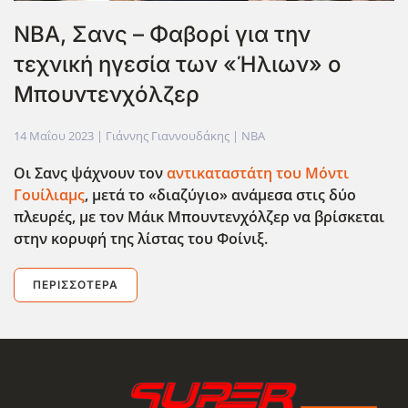
ΝΒΑ, Σανς – Φαβορί για την
τεχνική ηγεσία των «Ήλιων» ο
Μπουντενχόλζερ
14 Μαΐου 2023
| Γιάννης Γιαννουδάκης |
NBA
Οι Σανς ψάχνουν τον
αντικαταστάτη του Μόντι
Γουίλιαμς
, μετά το «διαζύγιο» ανάμεσα στις δύο
πλευρές, με τον Μάικ Μπουντενχόλζερ να βρίσκεται
στην κορυφή της λίστας του Φοίνιξ.
ΠΕΡΙΣΣΌΤΕΡΑ