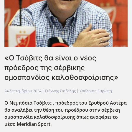
«Ο Τσόβιτς θα είναι ο νέος
πρόεδρος της σέρβικης
ομοσπονδίας καλαθοσφαίρισης»
24 Σεπτεμβρίου 2024
| Γιάννης Σιαβελής |
Υπόλοιπη Ευρώπη
Ο Νεμπόσια Τσόβιτς , πρόεδρος του Ερυθρού Αστέρα
θα αναλάβει την θέση του προέδρου στην σέρβικη
ομοσπονδία καλαθοσφαίρισης όπως αναφέρει το
μέσο Meridian Sport.