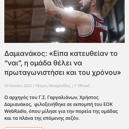
Δαμιανάκος: «Είπα κατευθείαν το
“ναι”, η ομάδα θέλει να
πρωταγωνιστήσει και του χρόνου»
03 Ιουνίου 2025
| Πέτρος Μοσχονίδης |
Γ' Εθνική
Ο αρχηγός του Γ.Σ. Γαργαλιάνων
, Χρήστος
Δαμιανάκος,
φιλοξενήθηκε σε εκπομπή του
EOK
WebRadio, όπου μίλησε για την πορεία της ομάδας
και τα πλάνα της επόμενης σεζόν.