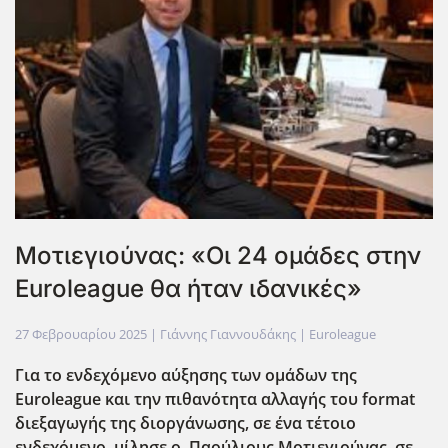
Μοτιεγιούνας: «Οι 24 ομάδες στην
Euroleague θα ήταν ιδανικές»
27 Φεβρουαρίου 2025
| Γιάννης Γιαννουδάκης |
Euroleague
Για το ενδεχόμενο αύξησης των ομάδων της
Euroleague
και την πιθανότητα αλλαγής του format
διεξαγωγής της διοργάνωσης, σε ένα τέτοιο
ενδεχόμενο, μίλησε ο, Παούλιους Μοτιεγιούνας, σε