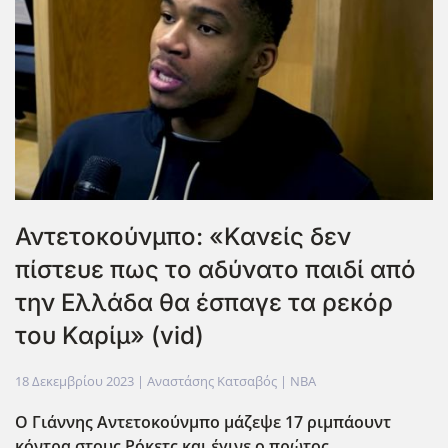
Αντετοκούνμπο: «Κανείς δεν
πίστευε πως το αδύνατο παιδί από
την Ελλάδα θα έσπαγε τα ρεκόρ
του Καρίμ» (vid)
18 Δεκεμβρίου 2023
| Αναστάσης Κατσαβός |
NBA
Ο Γιάννης Αντετοκούνμπο μάζεψε 17 ριμπάουντ
κόντρα στους Ρόκετς και έγινε ο πρώτος