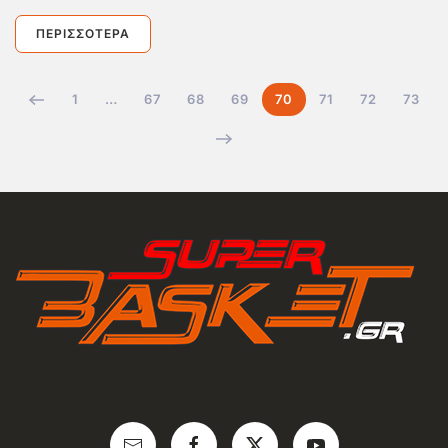
ΠΕΡΙΣΣΌΤΕΡΑ
1
…
67
68
69
70
71
72
73