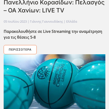
Πανελλήνιο Κορασίδων: Πελασγός
– ΟΑ Χανίων: LIVE TV
05 Ιουλίου 2023
| Γιάννης Γιαννουδάκης |
Ελλάδα
Παρακολουθήστε σε Live
Streaming
την αναμέτρηση
για τις θέσεις 5-8
ΠΕΡΙΣΣΌΤΕΡΑ