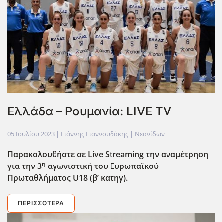
Ελλάδα – Ρουμανία: LIVE TV
05 Ιουλίου 2023
| Γιάννης Γιαννουδάκης |
Νεανίδων
Παρακολουθήστε σε Live
Streaming
την αναμέτρηση
η
για την 3
αγωνιστική του Ευρωπαϊκού
Πρωταθλήματος U
18 (β’ κατηγ).
ΠΕΡΙΣΣΌΤΕΡΑ