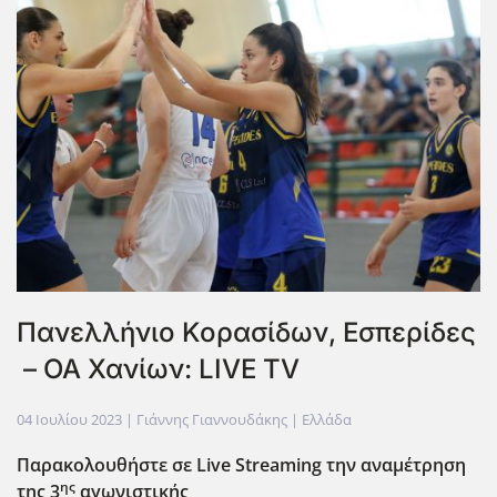
Πανελλήνιο Κορασίδων, Εσπερίδες
– ΟΑ Χανίων: LIVE TV
04 Ιουλίου 2023
| Γιάννης Γιαννουδάκης |
Ελλάδα
Παρακολουθήστε σε Live
Streaming
την αναμέτρηση
ης
της 3
αγωνιστικής