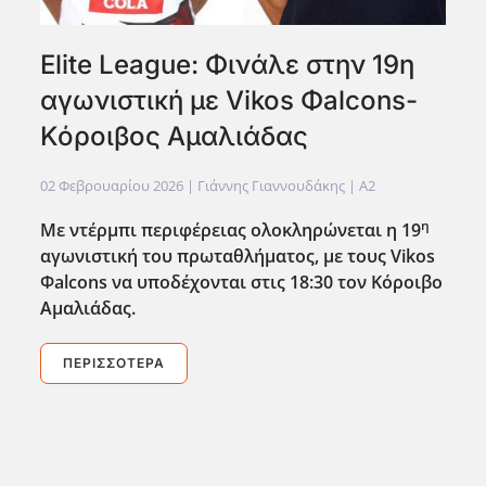
Elite League: Φινάλε στην 19η
αγωνιστική με Vikos Φalcons-
Κόροιβος Αμαλιάδας
02 Φεβρουαρίου 2026
| Γιάννης Γιαννουδάκης |
A2
η
Με ντέρμπι περιφέρειας ολοκληρώνεται η 19
αγωνιστική του πρωταθλήματος, με τους Vikos
Φalcons
να υποδέχονται στις 18:30 τον Κόροιβο
Αμαλιάδας.
ΠΕΡΙΣΣΌΤΕΡΑ