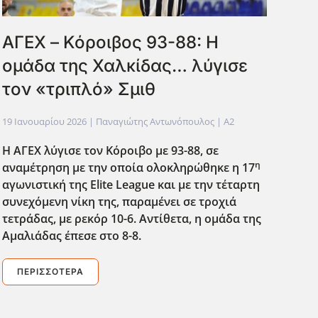
ΑΓΕΧ – Κόροιβος 93-88: Η
ομάδα της Χαλκίδας… λύγισε
τον «τριπλό» Σμιθ
19 Ιανουαρίου 2026
| Παναγιώτης Αντωνόπουλος |
A2
Η ΑΓΕΧ λύγισε τον Κόροιβο με 93-88, σε
η
αναμέτρηση με την οποία ολοκληρώθηκε η 17
αγωνιστική της Elite
League
και με την τέταρτη
συνεχόμενη νίκη της, παραμένει σε τροχιά
τετράδας, με ρεκόρ 10-6. Αντίθετα, η ομάδα της
Αμαλιάδας έπεσε στο 8-8.
ΠΕΡΙΣΣΌΤΕΡΑ