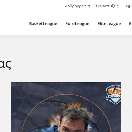
Αρθρογραφία
Συνεντεύξεις
Βημ
BasketLeague
EuroLeague
EliteLeague
Ε
ας