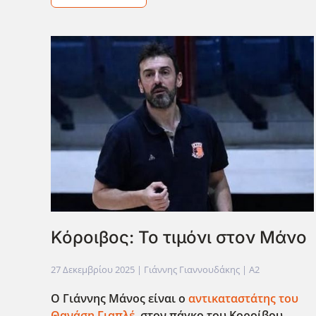
Κόροιβος: Το τιμόνι στον Μάνο
27 Δεκεμβρίου 2025
| Γιάννης Γιαννουδάκης |
A2
Ο Γιάννης Μάνος είναι ο
αντικαταστάτης του
Θανάση Γιαπλέ
, στον πάγκο του Κοροίβου,