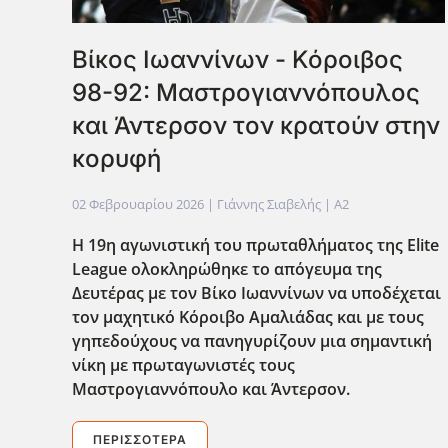
Bίκος Ιωαννίνων - Κόροιβος
98-92: Μαστρογιαννόπουλος
και Άντερσον τον κρατούν στην
κορυφή
02 Φεβρουαρίου 2026
| Γιάννης Σιαβελής |
A2
Η 19η αγωνιστική του πρωταθλήματος της Elite
League ολοκληρώθηκε το απόγευμα της
Δευτέρας με τον Βίκο Ιωαννίνων να υποδέχεται
τον μαχητικό Κόροιβο Αμαλιάδας και με τους
γηπεδούχους να πανηγυρίζουν μια σημαντική
νίκη με πρωταγωνιστές τους
Μαστρογιαννόπουλο και Άντερσον.
ΠΕΡΙΣΣΌΤΕΡΑ