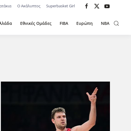
ατάκια
Ο Ακάλυπτος
Superbasket Girl
λλάδα
Εθνικές Ομάδες
FIBA
Ευρώπη
NBA