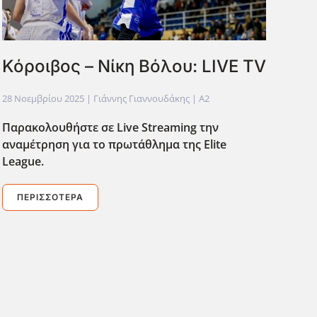
Κόροιβος – Νίκη Βόλου: LIVE TV
28 Νοεμβρίου 2025
| Γιάννης Γιαννουδάκης |
A2
Παρακολουθήστε σε Live
Streaming
την
αναμέτρηση για το πρωτάθλημα της Elite
League
.
ΠΕΡΙΣΣΌΤΕΡΑ