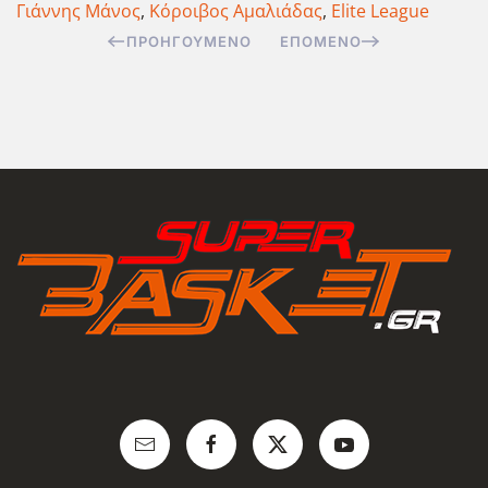
Γιάννης Μάνος
,
Κόροιβος Αμαλιάδας
,
Elite League
ΠΡΟΗΓΟΎΜΕΝΟ
ΕΠΌΜΕΝΟ