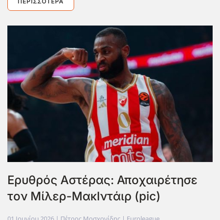
ΠΕΡΙΣΣΌΤΕΡΑ
Ερυθρός Αστέρας: Αποχαιρέτησε
τον Μίλερ-ΜακΙντάιρ (pic)
01 Ιουνίου 2026
| Πέτρος Μοσχονίδης |
Euroleague