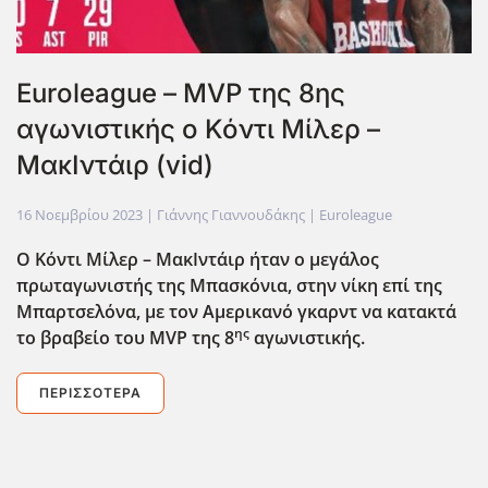
Euroleague – MVP της 8ης
αγωνιστικής ο Κόντι Μίλερ –
ΜακΙντάιρ (vid)
16 Νοεμβρίου 2023
| Γιάννης Γιαννουδάκης |
Euroleague
Ο Κόντι Μίλερ – ΜακΙντάιρ ήταν ο μεγάλος
πρωταγωνιστής της Μπασκόνια, στην νίκη επί της
Μπαρτσελόνα, με τον Αμερικανό γκαρντ να κατακτά
ης
το βραβείο του MVP
της 8
αγωνιστικής.
ΠΕΡΙΣΣΌΤΕΡΑ