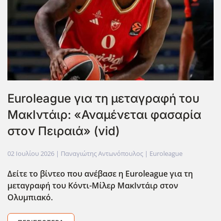
Euroleague για τη μεταγραφή του
ΜακΙντάιρ: «Αναμένεται φασαρία
στον Πειραιά» (vid)
02 Ιουλίου 2026
| Παναγιώτης Αντωνόπουλος |
Euroleague
Δείτε το βίντεο που ανέβασε η Euroleague για τη
μεταγραφή του Κόντι-Μίλερ ΜακΙντάιρ στον
Ολυμπιακό.