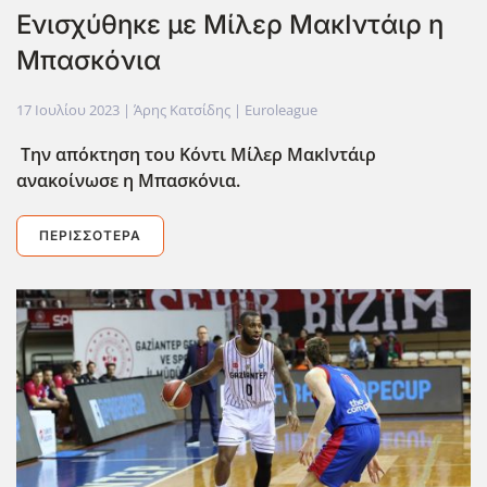
Ενισχύθηκε με Μίλερ ΜακΙντάιρ η
Μπασκόνια
17 Ιουλίου 2023
| Άρης Κατσίδης |
Euroleague
Την απόκτηση του Κόντι Μίλερ ΜακΙντάιρ
ανακοίνωσε η Μπασκόνια.
ΠΕΡΙΣΣΌΤΕΡΑ