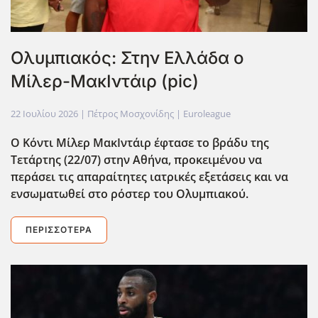
Ολυμπιακός: Στην Ελλάδα ο
Μίλερ-ΜακΙντάιρ (pic)
22 Ιουλίου 2026
| Πέτρος Μοσχονίδης |
Euroleague
Ο Κόντι Μίλερ ΜακΙντάιρ έφτασε το βράδυ της
Τετάρτης (22/07) στην Αθήνα, προκειμένου να
περάσει τις απαραίτητες ιατρικές εξετάσεις και να
ενσωματωθεί στο ρόστερ του Ολυμπιακού.
ΠΕΡΙΣΣΌΤΕΡΑ