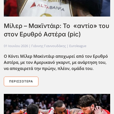
Μίλερ – Μακϊντάιρ: Το «αντίο» του
στον Ερυθρό Αστέρα (pic)
01 Ιουνίου 2026
| Γιάννης Γιαννουδάκης |
Euroleague
Ο Κόντι Μίλερ Μακϊντάιρ αποχωρεί από τον Ερυθρό
Αστέρα, με τον Αμερικανό γκαρντ, με ανάρτηση του,
να αποχαιρετά την πρώην, πλέον, ομάδα του.
ΠΕΡΙΣΣΌΤΕΡΑ