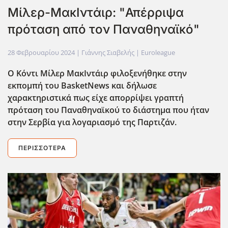
Mίλερ-ΜακΙντάιρ: "Απέρριψα
πρόταση από τον Παναθηναϊκό"
28 Φεβρουαρίου 2024
| Γιάννης Σιαβελής |
Euroleague
Ο Κόντι Μίλερ ΜακΙντάιρ φιλοξενήθηκε στην
εκπομπή του BasketNews και δήλωσε
χαρακτηριστικά πως είχε απορρίψει γραπτή
πρόταση του Παναθηναϊκού το διάστημα που ήταν
στην Σερβία για λογαριασμό της Παρτιζάν.
ΠΕΡΙΣΣΌΤΕΡΑ