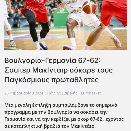
Bουλγαρία-Γερμανία 67-62:
Σούπερ ΜακΙντάιρ σόκαρε τους
Παγκόσμιους πρωταθλητές
25 Φεβρουαρίου 2024
| Γιάννης Σιαβελής |
Eurobasket
Μια μεγάλη έκπληξη συμπριλάμβανε το σημερινό
πρόγραμμα με την Βουλγαρία να σοκάρει την
Γερμανία και να την κερδίζει με σκορ 67-62 , έχοντας
σε καταπληκτική βραδιά τον ΜακΙντάιρ.