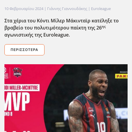
10 Φεβρουαρίου 2024
| Γιάννης Γιαννουδάκης |
Euroleague
Στα χέρια του Κόντι Μίλερ Μάκινταϊρ κατέληξε το
ης
βραβείο του πολυτιμότερου παίκτη της 26
αγωνιστικής της Euroleague
.
ΠΕΡΙΣΣΌΤΕΡΑ