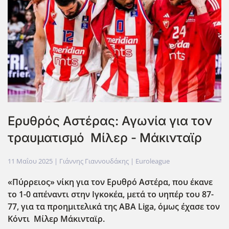
Ερυθρός Αστέρας: Αγωνία για τον
τραυματισμό Μίλερ - Μάκινταϊρ
11 Μαΐου 2025
| Γιάννης Γιαννουδάκης |
Euroleague
«Πύρρειος» νίκη για τον Ερυθρό Αστέρα, που έκανε
το 1-0 απέναντι στην Ιγκοκέα, μετά το υηπέρ του 87-
77, για τα προημιτελικά της ABA
Liga
, όμως έχασε τον
Κόντι Μίλερ Μάκινταϊρ.