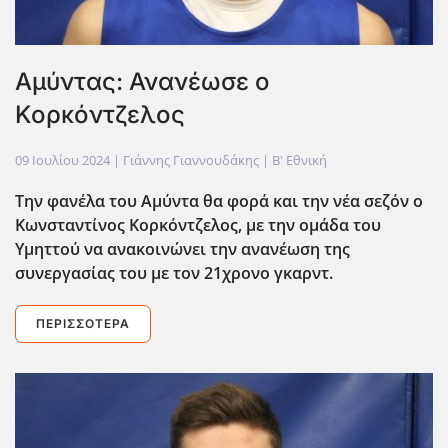
Αμύντας: Ανανέωσε ο
Κορκόντζελος
09 Ιουλίου 2024
| Γιάννης Γιαννουδάκης |
Β' Εθνική
Την φανέλα του Αμύντα θα φορά και την νέα σεζόν ο
Κωνσταντίνος Κορκόντζελος, με την ομάδα του
Υμηττού να ανακοινώνει την ανανέωση της
συνεργασίας του με τον 21χρονο γκαρντ.
ΠΕΡΙΣΣΌΤΕΡΑ