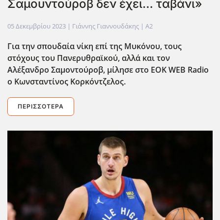
Σαμουντούροβ δεν έχει… ταβάνι»
05 Δεκεμβρίου 2023
| Γιάννης Γιαννουδάκης |
A2
Για την σπουδαία νίκη επί της Μυκόνου, τους
στόχους του Πανερυθραϊκού, αλλά και τον
Αλέξανδρο Σαμοντούροβ, μίλησε στο ΕΟΚ WEB
Radio
ο Κωνσταντίνος Κορκόντζελος.
ΠΕΡΙΣΣΌΤΕΡΑ