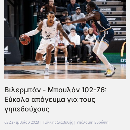
Βιλερμπάν - Μπουλόν 102-76:
Εύκολο απόγευμα για τους
γηπεδούχους
03 Δεκεμβρίου 2023
| Γιάννης Σιαβελής |
Υπόλοιπη Ευρώπη