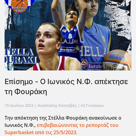
Επίσημο - Ο Ιωνικός Ν.Φ. απέκτησε
τη Φουράκη
15 Ιουλίου 2023
| Αναστάσης Κατσαβός |
Α2 Γυναικών
Την απόκτηση της Στέλλα Φουράκη ανακοίνωσε ο
Ιωνικός Ν.Φ.,
επιβεβαιώνοντας το ρεπορτάζ του
Superbasket από τις 25/5/2023.