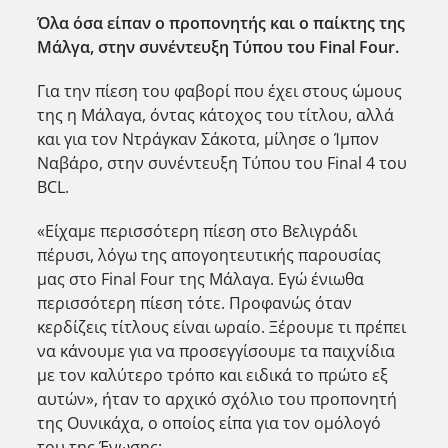
Όλα όσα είπαν ο προπονητής και ο παίκτης της
Μάλγα, στην συνέντευξη Τύπου του Final
Four
.
Για την πίεση του φαβορί που έχει στους ώμους
της η Μάλαγα, όντας κάτοχος του τίτλου, αλλά
και για τον Ντράγκαν Σάκοτα, μίλησε ο Ίμπον
Ναβάρο, στην συνέντευξη Τύπου του Final 4 του
BCL.
«Είχαμε περισσότερη πίεση στο Βελιγράδι
πέρυσι, λόγω της απογοητευτικής παρουσίας
μας στο Final Four της Μάλαγα. Εγώ ένιωθα
περισσότερη πίεση τότε. Προφανώς όταν
κερδίζεις τίτλους είναι ωραίο. Ξέρουμε τι πρέπει
να κάνουμε για να προσεγγίσουμε τα παιχνίδια
με τον καλύτερο τρόπο και ειδικά το πρώτο εξ
αυτών», ήταν το αρχικό σχόλιο του προπονητή
της Ουνικάχα, ο οποίος είπα για τον ομόλογό
του της Ένωσης: