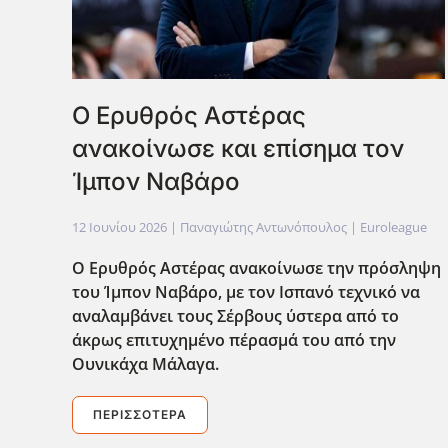
Ο Ερυθρός Αστέρας
ανακοίνωσε και επίσημα τον
Ίμπον Ναβάρο
12 Ιουνίου 2026
| Παναγιώτης Αντωνόπουλος |
Euroleague
Ο Ερυθρός Αστέρας ανακοίνωσε την πρόσληψη
του Ίμπον Ναβάρο, με τον Ισπανό τεχνικό να
αναλαμβάνει τους Σέρβους ύστερα από το
άκρως επιτυχημένο πέρασμά του από την
Ουνικάχα Μάλαγα.
ΠΕΡΙΣΣΌΤΕΡΑ