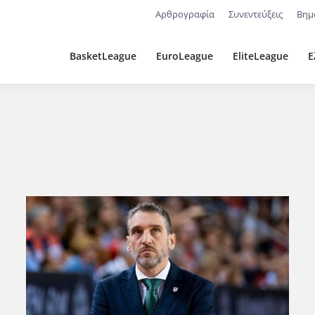
Αρθρογραφία
Συνεντεύξεις
Βημ
BasketLeague
EuroLeague
EliteLeague
Ε