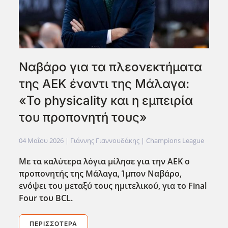
Ναβάρο για τα πλεονεκτήματα
της ΑΕΚ έναντι της Μάλαγα:
«To physicality και η εμπειρία
του προπονητή τους»
04 Μαΐου 2026
| Γιάννης Γιαννουδάκης |
Champions League
Με τα καλύτερα λόγια μίλησε για την ΑΕΚ ο
προπονητής της Μάλαγα, Ίμπον Ναβάρο,
ενόψει του μεταξύ τους ημιτελικού, για το Final
Four
του BCL
.
ΠΕΡΙΣΣΌΤΕΡΑ