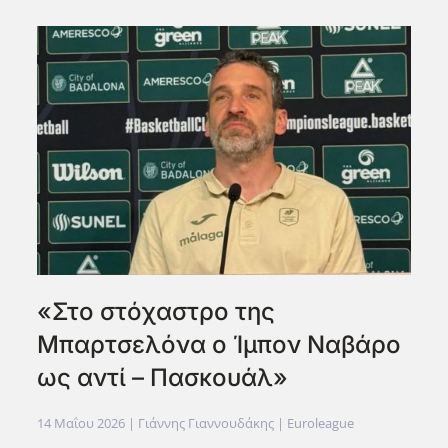
«Στο στόχαστρο της
Μπαρτσελόνα ο Ίμπον Ναβάρο
ως αντί – Πασκουάλ»
14 Μαΐου 2026
| Γιάννης Γιαννουδάκης |
Euroleague