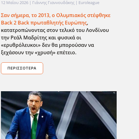
12 Μαΐου 2026
| Γιάννης Γιαννουδάκης |
Euroleague
Σαν σήμερα, το 2013, ο Ολυμπιακός στέφθηκε
Back
2 Back
πρωταθλητής Ευρώπης
,
κατατροπώνοντας στον τελικό του Λονδίνου
την Ρεάλ Μαδρίτης και φυσικά οι
«ερυθρόλευκοι» δεν θα μπορούσαν να
ξεχάσουν την «χρυσή» επέτειο.
ΠΕΡΙΣΣΌΤΕΡΑ