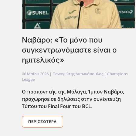
Ναβάρο: «Το μόνο που
συγκεντρωνόμαστε είναι ο
ημιτελικός»
06 Μαΐου 2026
| Παναγιώτης Αντωνόπουλος |
Champions
League
Ο προπονητής της Μάλαγα, Ίμπον Ναβάρο,
προχώρησε σε δηλώσεις στην συνέντευξη
Τύπου του Final Four του BCL.
ΠΕΡΙΣΣΌΤΕΡΑ