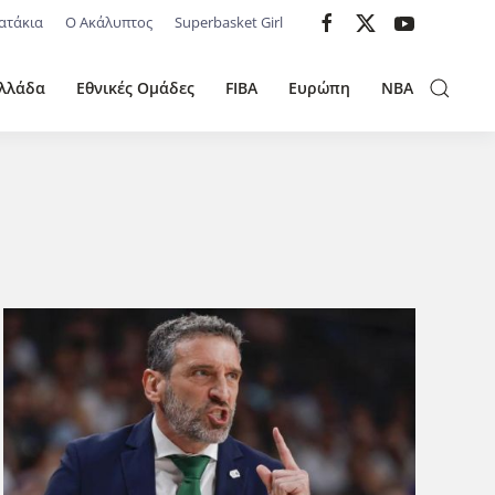
ατάκια
Ο Ακάλυπτος
Superbasket Girl
λλάδα
Εθνικές Ομάδες
FIBA
Ευρώπη
NBA