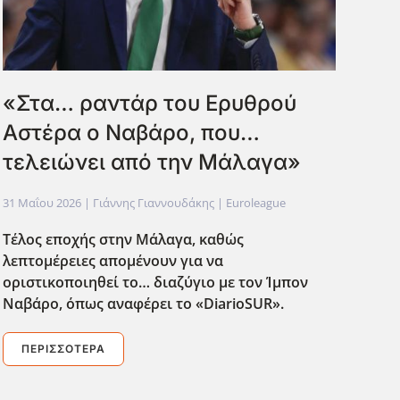
«Στα… ραντάρ του Ερυθρού
Αστέρα ο Ναβάρο, που…
τελειώνει από την Μάλαγα»
31 Μαΐου 2026
| Γιάννης Γιαννουδάκης |
Euroleague
Τέλος εποχής στην Μάλαγα, καθώς
λεπτομέρειες απομένουν για να
οριστικοποιηθεί το… διαζύγιο με τον Ίμπον
Ναβάρο, όπως αναφέρει το «DiarioSUR
».
ΠΕΡΙΣΣΌΤΕΡΑ