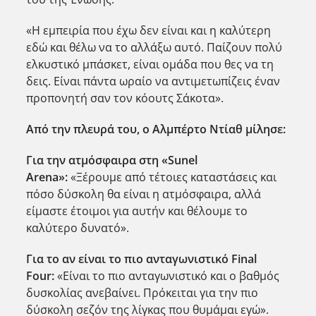
«Η εμπειρία που έχω δεν είναι και η καλύτερη
εδώ και θέλω να το αλλάξω αυτό. Παίζουν πολύ
ελκυστικό μπάσκετ, είναι ομάδα που θες να τη
δεις. Είναι πάντα ωραίο να αντιμετωπίζεις έναν
προπονητή σαν τον κόουτς Σάκοτα».
Από την πλευρά του, ο Αλμπέρτο Ντίαθ μίλησε:
Για την ατμόσφαιρα στη «Sunel
Arena
»:
«Ξέρουμε από τέτοιες καταστάσεις και
πόσο δύσκολη θα είναι η ατμόσφαιρα, αλλά
είμαστε έτοιμοι για αυτήν και θέλουμε το
καλύτερο δυνατό».
Για το αν είναι το πιο ανταγωνιστικό Final
Four
:
«Είναι το πιο ανταγωνιστικό και ο βαθμός
δυσκολίας ανεβαίνει. Πρόκειται για την πιο
δύσκολη σεζόν της λίγκας που θυμάμαι εγώ».