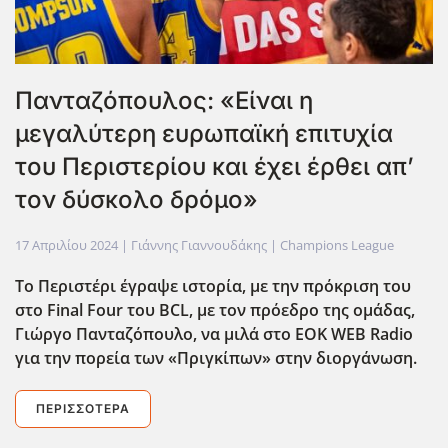
Πανταζόπουλος: «Είναι η
μεγαλύτερη ευρωπαϊκή επιτυχία
του Περιστερίου και έχει έρθει απ’
τον δύσκολο δρόμο»
17 Απριλίου 2024
| Γιάννης Γιαννουδάκης |
Champions League
Το Περιστέρι έγραψε ιστορία, με την πρόκριση του
στο Final
Four
του BCL
, με τον πρόεδρο της ομάδας,
Γιώργο Πανταζόπουλο, να μιλά στο EOK
WEB
Radio
για την πορεία των «Πριγκίπων» στην διοργάνωση.
ΠΕΡΙΣΣΌΤΕΡΑ