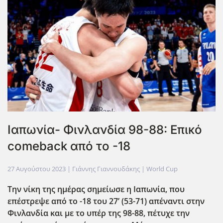
Ιαπωνία- Φινλανδία 98-88: Επικό
comeback από το -18
27 Αυγούστου 2023
| Γιάννης Γιαννουδάκης |
World Cup
Την νίκη της ημέρας σημείωσε η Ιαπωνία, που
επέστρεψε από το -18 του 27’ (53-71) απέναντι στην
Φινλανδία και με το υπέρ της 98-88, πέτυχε την