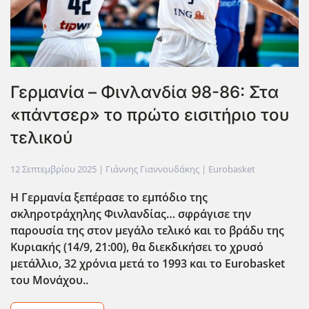
Γερμανία – Φινλανδία 98-86: Στα
«πάντσερ» το πρώτο εισιτήριο του
τελικού
12 Σεπτεμβρίου 2025
| Γιάννης Γιαννουδάκης |
Eurobasket
Η Γερμανία ξεπέρασε το εμπόδιο της
σκληροτράχηλης Φινλανδίας… σφράγισε την
παρουσία της στον μεγάλο τελικό
και το βράδυ της
Κυριακής (14/9, 21:00), θα διεκδικήσει το χρυσό
μετάλλιο, 32 χρόνια μετά το 1993 και το Eurobasket
του Μονάχου..