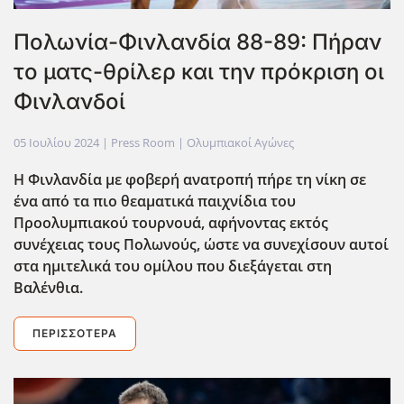
Πολωνία-Φινλανδία 88-89: Πήραν
το ματς-θρίλερ και την πρόκριση οι
Φινλανδοί
05 Ιουλίου 2024
| Press Room |
Ολυμπιακοί Αγώνες
Η Φινλανδία με φοβερή ανατροπή πήρε τη νίκη σε
ένα από τα πιο θεαματικά παιχνίδια του
Προολυμπιακού τουρνουά, αφήνοντας εκτός
συνέχειας τους Πολωνούς, ώστε να συνεχίσουν αυτοί
στα ημιτελικά του ομίλου που διεξάγεται στη
Βαλένθια.
ΠΕΡΙΣΣΌΤΕΡΑ