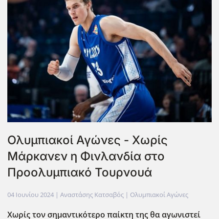
Ολυμπιακοί Αγώνες - Χωρίς
Μάρκανεν η Φινλανδία στο
Προολυμπιακό Τουρνουά
04 Ιουνίου 2024
| Αναστάσης Κατσαβός |
Ολυμπιακοί Αγώνες
Χωρίς τον σημαντικότερο παίκτη της θα αγωνιστεί