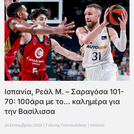
Ισπανία, Ρεάλ Μ. – Σαραγόσα 101-
70: 100άρα με το… καλημέρα για
την Βασίλισσα
24 Σεπτεμβρίου 2023
| Γιάννης Γιαννουδάκης |
Ισπανία