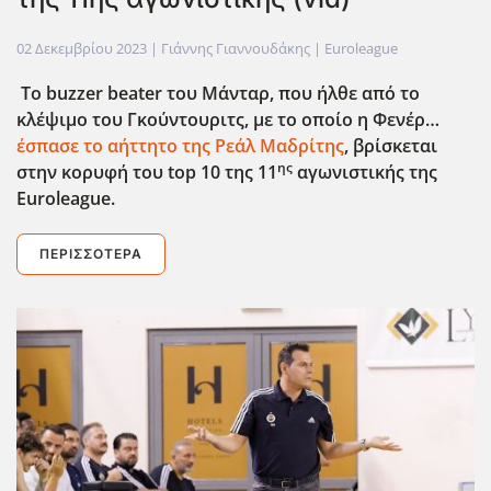
02 Δεκεμβρίου 2023
| Γιάννης Γιαννουδάκης |
Euroleague
Το buzzer
beater
του Μάνταρ, που ήλθε από το
κλέψιμο του Γκούντουριτς, με το οποίο η Φενέρ…
έσπασε το αήττητο της Ρεάλ Μαδρίτης
, βρίσκεται
ης
στην κορυφή του top
10 της 11
αγωνιστικής της
Euroleague
.
ΠΕΡΙΣΣΌΤΕΡΑ