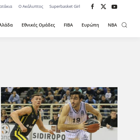
ατάκια
Ο Ακάλυπτος
Superbasket Girl
λλάδα
Εθνικές Ομάδες
FIBA
Ευρώπη
NBA