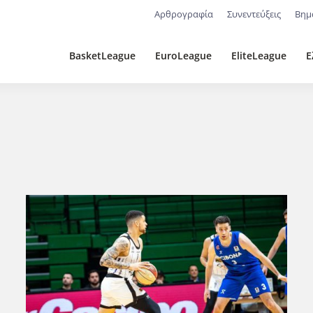
Αρθρογραφία
Συνεντεύξεις
Βημ
BasketLeague
EuroLeague
EliteLeague
Ε