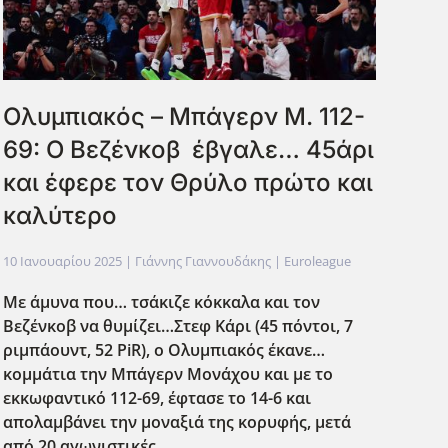
Ολυμπιακός – Μπάγερν Μ. 112-
69: Ο Βεζένκοβ έβγαλε… 45άρι
και έφερε τον Θρύλο πρώτο και
καλύτερο
10 Ιανουαρίου 2025
| Γιάννης Γιαννουδάκης |
Euroleague
Με άμυνα που… τσάκιζε κόκκαλα και τον
Βεζένκοβ να θυμίζει…Στεφ Κάρι (45 πόντοι, 7
ριμπάουντ, 52 PiR), ο Ολυμπιακός έκανε…
κομμάτια την Μπάγερν Μονάχου και με το
εκκωφαντικό 112-69, έφτασε το 14-6 και
απολαμβάνει την μοναξιά της κορυφής, μετά
από 20 αγωνιστικές.