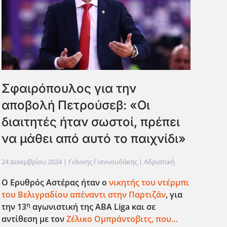
Σφαιρόπουλος για την
αποβολή Πετρούσεβ: «Οι
διαιτητές ήταν σωστοί, πρέπει
να μάθει από αυτό το παιχνίδι»
24 Δεκεμβρίου 2024
| Γιάννης Γιαννουδάκης |
Αδριατική
Ο Ερυθρός Αστέρας ήταν ο
νικητής του ντέρμπι
του Βελιγραδίου απέναντι στην Παρτιζάν
, για
η
την 13
αγωνιστική της ABA
Liga
και σε
αντίθεση με τον
Ζέλικο Ομπράντοβιτς, που…