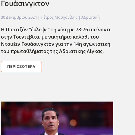
Γουάσινγκτον
30 Δεκεμβρίου 2024
| Πέτρος Μοσχονίδης |
Αδριατική
Η Παρτιζάν "έκλεψε" τη νίκη με 78-76 απ΄εναντι
στην Τσεντεβίτα, με νικητήριο καλάθι του
Ντουέιν Γουάσινγκτον για την 14η αγωνιστική
του πρωταθλήματος της Αδριατικής Λίγκας.
ΠΕΡΙΣΣΌΤΕΡΑ