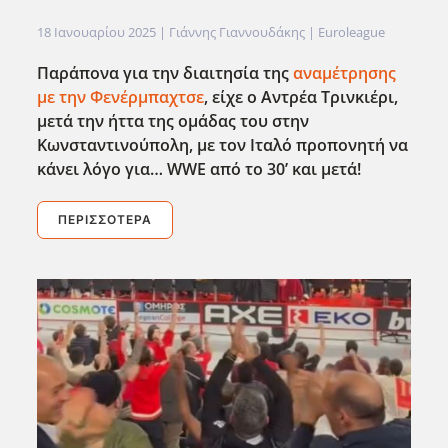
18 Ιανουαρίου 2025
| Γιάννης Γιαννουδάκης |
Euroleague
Παράπονα για την διαιτησία της
αναμέτρησης
με την Φενέρμπαχτσε
, είχε ο Αντρέα Τρινκιέρι,
μετά την ήττα της ομάδας του στην
Κωνσταντινούπολη, με τον Ιταλό προπονητή να
κάνει λόγο για… WWE
από το 30’ και μετά!
ΠΕΡΙΣΣΌΤΕΡΑ