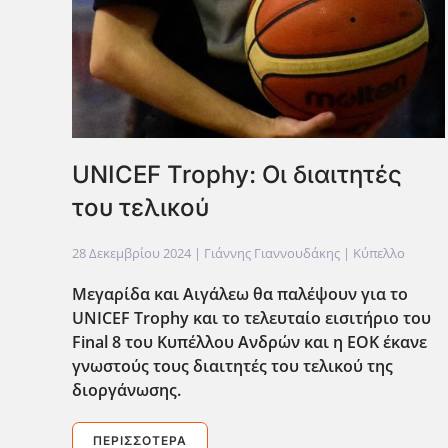
UNICEF Trophy: Οι διαιτητές
του τελικού
28 Δεκεμβρίου 2024
| Γιάννης Γιαννουδάκης |
Κύπελλο
Μεγαρίδα και Αιγάλεω θα παλέψουν για το
UNICEF
Trophy
και το τελευταίο εισιτήριο του
Final
8 του Κυπέλλου Ανδρών και η ΕΟΚ έκανε
γνωστούς τους διαιτητές του τελικού της
διοργάνωσης.
ΠΕΡΙΣΣΌΤΕΡΑ