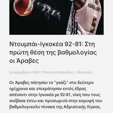
Ντουμπάι-Ιγκοκέα 92-81: Στη
πρώτη θέση της βαθμολογίας
οι Άραβες
24 Δεκεμβρίου 2024
| Πέτρος Μοσχονίδης |
Αδριατική
Οι Άραβες πάτησαν το "γκάζι" στο δεύτερο
ημίχρονο και επικράτησαν εντός έδρας
απέναντι στην Ιγκοκέα με 92-81, νίκη που τους
ανέβασε έστω και προσωρινά στην κορυφή του
βαθμολογικολυ πίνακα της Αδριατικής Λίγκας.