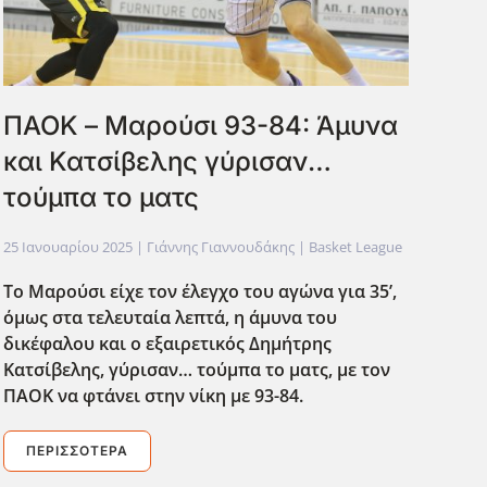
ΠΑΟΚ – Μαρούσι 93-84: Άμυνα
και Κατσίβελης γύρισαν…
τούμπα το ματς
25 Ιανουαρίου 2025
| Γιάννης Γιαννουδάκης |
Basket League
Το Μαρούσι είχε τον έλεγχο του αγώνα για 35’,
όμως στα τελευταία λεπτά, η άμυνα του
δικέφαλου και ο εξαιρετικός Δημήτρης
Κατσίβελης, γύρισαν… τούμπα το ματς, με τον
ΠΑΟΚ να φτάνει στην νίκη με 93-84.
ΠΕΡΙΣΣΌΤΕΡΑ