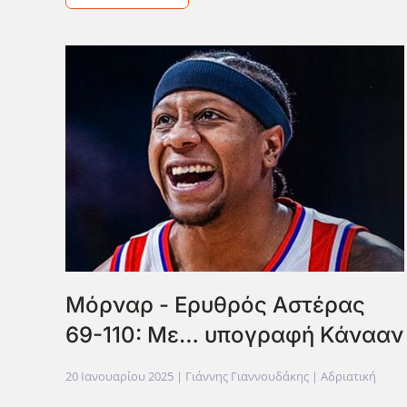
Μόρναρ - Ερυθρός Αστέρας
69-110: Με… υπογραφή Κάνααν
20 Ιανουαρίου 2025
| Γιάννης Γιαννουδάκης |
Αδριατική