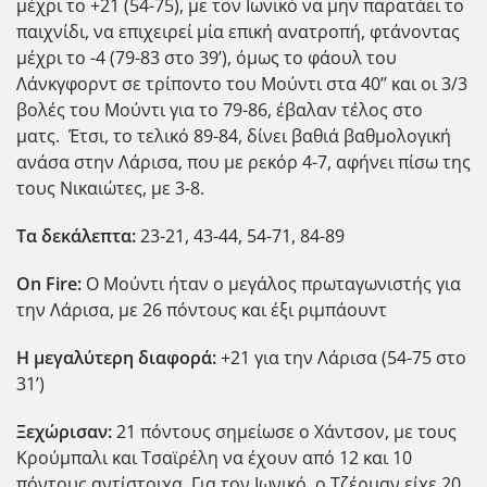
μέχρι το +21 (54-75), με τον Ιωνικό να μην παρατάει το
παιχνίδι, να επιχειρεί μία επική ανατροπή, φτάνοντας
μέχρι το -4 (79-83 στο 39’), όμως το φάουλ του
Λάνκγφορντ σε τρίποντο του Μούντι στα 40’’ και οι 3/3
βολές του Μούντι για το 79-86, έβαλαν τέλος στο
ματς. Έτσι, το τελικό 89-84, δίνει βαθιά βαθμολογική
ανάσα στην Λάρισα, που με ρεκόρ 4-7, αφήνει πίσω της
τους Νικαιώτες, με 3-8.
Τα δεκάλεπτα:
23-21, 43-44, 54-71, 84-89
On
Fire
:
Ο Μούντι ήταν ο μεγάλος πρωταγωνιστής για
την Λάρισα, με 26 πόντους και έξι ριμπάουντ
H
μεγαλύτερη διαφορά:
+21 για την Λάρισα (54-75 στο
31’)
Ξεχώρισαν:
21 πόντους σημείωσε ο Χάντσον, με τους
Κρούμπαλι και Τσαϊρέλη να έχουν από 12 και 10
πόντους αντίστοιχα. Για τον Ιωνικό, ο Τζέρμαν είχε 20