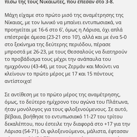
πίσω της τους Νικαιώτες, που έπεσαν στο 3-8.
Μάχη είχαμε στο πρώτο μισό της αναμέτρησης της
Νίκαιας, με τον Ιωνικό να μπαίνει εντυπωσιακά, να
προηγείται με 16-6 στο 6’, όμως η Λάρισα, όχι απλά
επέστρεψε άμεσα (23-21 στο 10’), αλλά και με ένα 5-0
στο ξεκίνημα της δεύτερης περιόδου, πέρασε
μπροστά με 26-23, με τους Θεσσαλούς να διατηρούν
το προβάδισμα τους μέχρι την ανάπαυλα του
ημιχρόνου (43-44), με τους Ζερμάν και Μούντι να
κλείνουν το πρώτο μέρος με 17 και 15 πόντους
αντίστοιχα!
Σε αντίθεση με το πρώτο μέρος της αναμέτρησης,
όμως, το δεύτερο ημίχρονο του αγώνα του Πλάτωνα,
ήταν μονόλογος για τους φιλοξενούμενους. Σε αυτό,
βέβαια, βοήθησε το εντυπωσιακό 11-27 του τρίτου
δεκαλέπτου, που έστειλε την διαφορά στο +17 για την
Λάρισα (54-71). Οι φιλοξενούμενοι, μάλιστα, έφτασαν