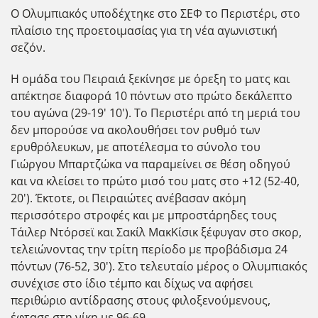
Ο Ολυμπιακός υποδέχτηκε στο ΣΕΦ το Περιστέρι, στο
πλαίσιο της προετοιμασίας για τη νέα αγωνιστική
σεζόν.
Η ομάδα του Πειραιά ξεκίνησε με όρεξη το ματς και
απέκτησε διαφορά 10 πόντων στο πρώτο δεκάλεπτο
του αγώνα (29-19' 10'). Το Περιστέρι από τη μεριά του
δεν μπορούσε να ακολουθήσει τον ρυθμό των
ερυθρόλευκων, με αποτέλεσμα το σύνολο του
Γιώργου Μπαρτζώκα να παραμείνει σε θέση οδηγού
και να κλείσει το πρώτο μισό του ματς στο +12 (52-40,
20'). Έκτοτε, οι Πειραιώτες ανέβασαν ακόμη
περισσότερο στροφές και με μπροστάρηδες τους
Τάιλερ Ντόρσεϊ και Σακίλ ΜακΚίσικ ξέφυγαν στο σκορ,
τελειώνοντας την τρίτη περίοδο με προβάδισμα 24
πόντων (76-52, 30'). Στο τελευταίο μέρος ο Ολυμπιακός
συνέχισε στο ίδιο τέμπο και δίχως να αφήσει
περιθώριο αντίδρασης στους φιλοξενούμενους,
έφτασε στη νίκη με 96-69.