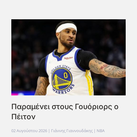
Παραμένει στους Γουόριορς ο
Πέιτον
02 Αυγούστου 2026
| Γιάννης Γιαννουδάκης |
NBA