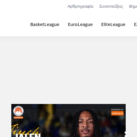
Αρθρογραφία
Συνεντεύξεις
Βημ
BasketLeague
EuroLeague
EliteLeague
Ε