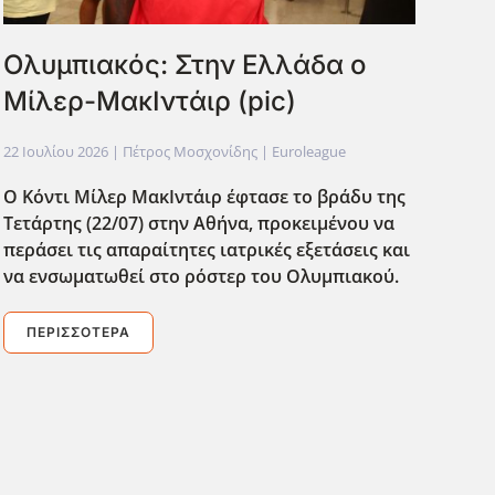
Ολυμπιακός: Στην Ελλάδα ο
Μίλερ-ΜακΙντάιρ (pic)
22 Ιουλίου 2026
| Πέτρος Μοσχονίδης |
Euroleague
Ο Κόντι Μίλερ ΜακΙντάιρ έφτασε το βράδυ της
Τετάρτης (22/07) στην Αθήνα, προκειμένου να
περάσει τις απαραίτητες ιατρικές εξετάσεις και
να ενσωματωθεί στο ρόστερ του Ολυμπιακού.
ΠΕΡΙΣΣΌΤΕΡΑ