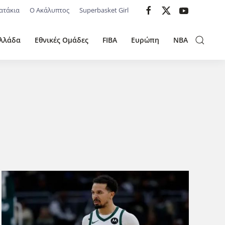
ατάκια
Ο Ακάλυπτος
Superbasket Girl
λλάδα
Εθνικές Ομάδες
FIBA
Ευρώπη
NBA