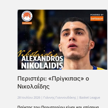
Περιστέρι: «Πρίγκιπας» ο
Νικολαΐδης
28 Ιουλίου 2026
| Γιάννης Γιαννουδάκης |
Basket League
Παίκτης του Περιστερίου είναι και επίσημα,