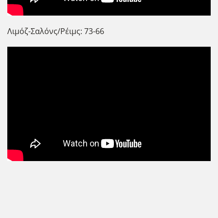
Λιμόζ-Σαλόνς/Ρέιμς: 73-66